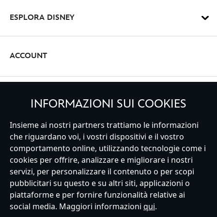
ESPLORA DISNEY
ACCOUNT
REGISTRATI
INFORMAZIONI SUI COOKIES
Insieme ai nostri partners trattiamo le informazioni
che riguardano voi, i vostri dispositivi e il vostro
comportamento online, utilizzando tecnologie come i
Italy
cookies per offrire, analizzare e migliorare i nostri
servizi, per personalizzare il contenuto o per scopi
pubblicitari su questo e su altri siti, applicazioni o
Servizio Clienti
Termini d'Uso
Trova Negozio
Mappa del Sito
piattaforme e per fornire funzionalità relative ai
Normativa Europea sul trattamento dei dati personali
social media. Maggiori informazioni
qui
.
Informativa sulla privacy
Politica dei Cookie