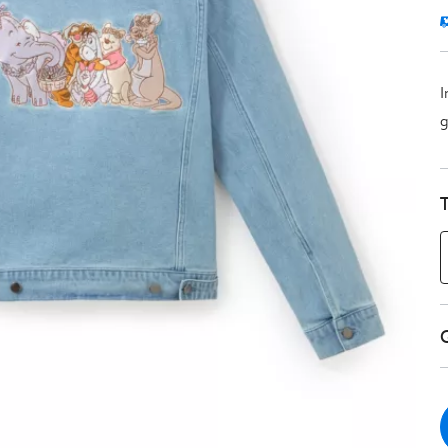
I
g
T