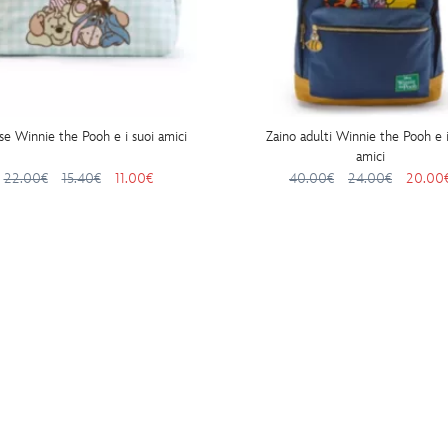
se Winnie the Pooh e i suoi amici
Zaino adulti Winnie the Pooh e i
amici
22.00€
15.40€
11.00€
40.00€
24.00€
20.00