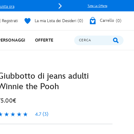
uista ora
Tutte Le Offerte
 Registrati
La mia Lista dei Desideri
0
Carrello
0
PERSONAGGI
OFFERTE
CERCA
Giubbotto di jeans adulti
Winnie the Pooh
75.00€
4.7
(3)
.7