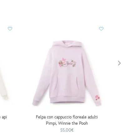
 api
Felpa con cappuccio floreale adulti
Peluche 
Pimpi, Winnie the Pooh
55.00€