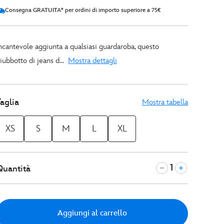
Consegna GRATUITA* per ordini di importo superiore a 75€
ncantevole aggiunta a qualsiasi guardaroba, questo
iubbotto di jeans d...
Mostra dettagli
aglia
Mostra tabella
XS
S
M
L
XL
Quantità
Aggiungi al carrello