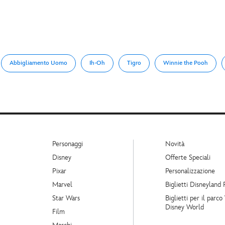
Abbigliamento Uomo
Ih-Oh
Tigro
Winnie the Pooh
Personaggi
Novità
Disney
Offerte Speciali
Pixar
Personalizzazione
Marvel
Biglietti Disneyland 
Star Wars
Biglietti per il parco
Disney World
Film