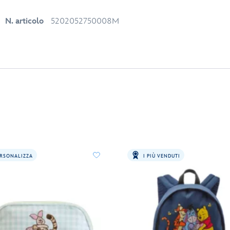
N. articolo
5202052750008M
RSONALIZZA
I PIÙ VENDUTI