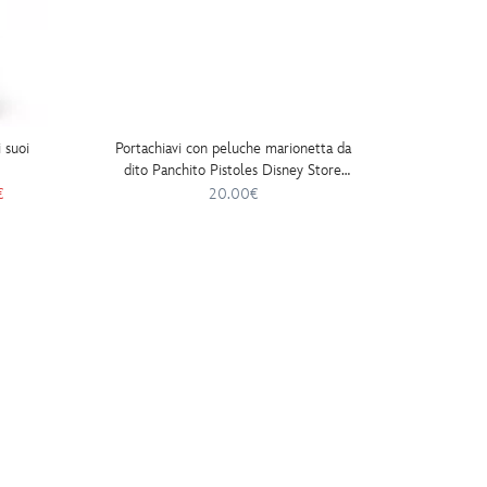
 suoi
Portachiavi con peluche marionetta da
Pigiama
dito Panchito Pistoles Disney Store
Japan, I tre caballeros, 15 cm
€
20.00€