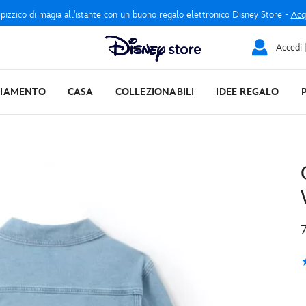
 pizzico di magia all'istante con un buono regalo elettronico Disney Store -
Acq
Accedi |
LIAMENTO
CASA
COLLEZIONABILI
IDEE REGALO
4
3