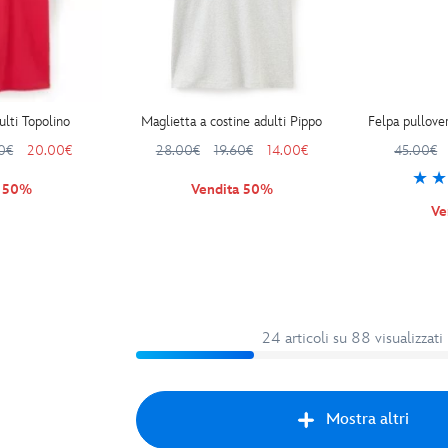
ulti Topolino
Maglietta a costine adulti Pippo
Felpa pullove
0€
20.00€
28.00€
19.60€
14.00€
45.00€
a 50%
Vendita 50%
Ve
24 articoli su 88 visualizzati
Mostra altri