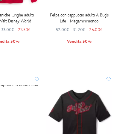
aniche lunghe adulti
Felpa con cappuccio adulti A Bug's
Walt Disney World
Life - Megaminimondo
33.00€
27.50€
52.00€
31.20€
26.00€
ndita 50%
Vendita 50%