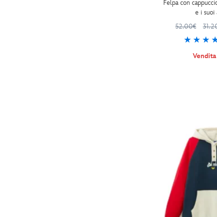
Felpa con cappuccio
e i suoi
52.00€
31.2
Vendit