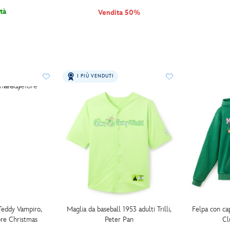
tà
Vendita 50%
I PIÙ VENDUTI
Teddy Vampiro,
Maglia da baseball 1953 adulti Trilli,
Felpa con ca
re Christmas
Peter Pan
Cl