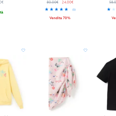
0€
80.00€
24.00€
58.
(1)
tà
Vendita 70%
Ve