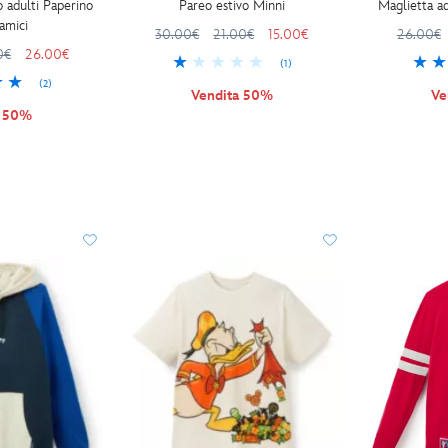
 adulti Paperino
Pareo estivo Minni
Maglietta ad
 amici
30.00€
21.00€
15.00€
26.00€
0€
26.00€
(1)
(2)
Vendita 50%
Ve
a 50%