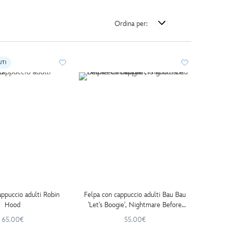
Ordina per:
UTI
appuccio adulti Robin
Felpa con cappuccio adulti Bau Bau
Hood
'Let's Boogie', Nightmare Before
Christmas
65.00€
55.00€