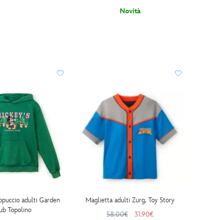
Novità
ppuccio adulti Garden
Maglietta adulti Zurg, Toy Story
ub Topolino
58.00€
31.90€