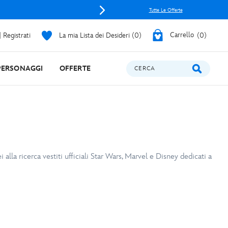
Invia un pizz
Tutte Le Offerte
 Registrati
La mia Lista dei Desideri
0
Carrello
0
PERSONAGGI
OFFERTE
CERCA
 alla ricerca vestiti ufficiali Star Wars, Marvel e Disney dedicati a