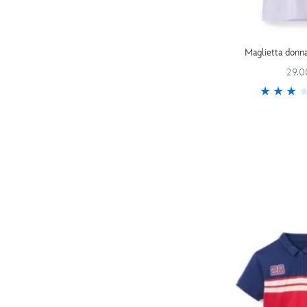
Maglietta donn
29.0