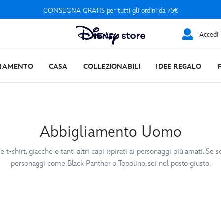
CONSEGNA GRATIS per tutti gli ordini da 75€
Accedi |
LIAMENTO
CASA
COLLEZIONABILI
IDEE REGALO
Abbigliamento Uomo
shirt, giacche e tanti altri capi ispirati ai personaggi più amati. Se sei
personaggi come Black Panther o Topolino, sei nel posto giusto.