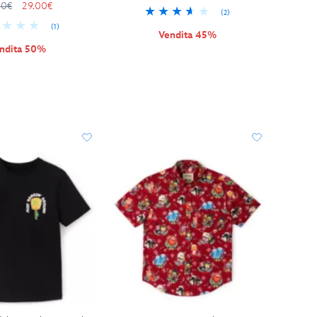
00€
29.00€
(2)
(1)
Vendita 45%
ndita 50%