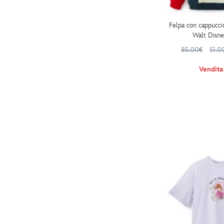
Felpa con cappuccio
Walt Disn
85.00€
51.0
Vendit