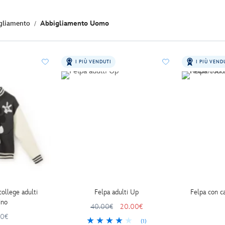
gliamento
Abbigliamento Uomo
I PIÙ VENDUTI
I PIÙ VEND
college adulti
Felpa adulti Up
Felpa con c
ino
40.00€
20.00€
00€
(1)