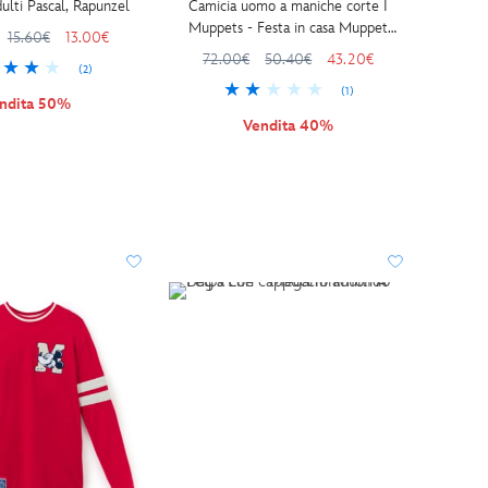
ulti Pascal, Rapunzel
Camicia uomo a maniche corte I
Muppets - Festa in casa Muppet
15.60€
13.00€
"Feels Like Christmas" RSVLTS
72.00€
50.40€
43.20€
(2)
(1)
ndita 50%
Vendita 40%