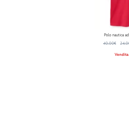
Polo nautica ad
40.00€
24.0
Vendit