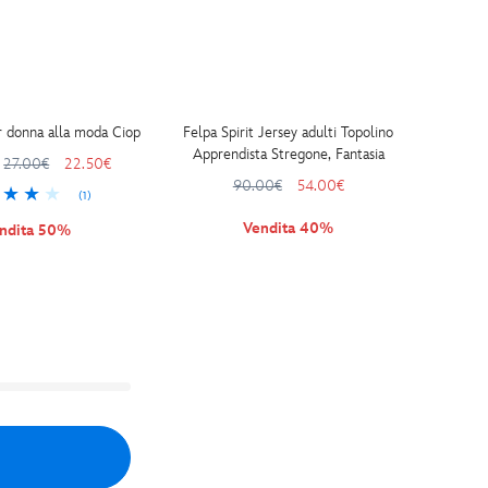
r donna alla moda Ciop
Felpa Spirit Jersey adulti Topolino
Apprendista Stregone, Fantasia
27.00€
22.50€
90.00€
54.00€
(1)
Vendita 40%
ndita 50%