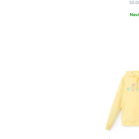
Natale (2)
Mostra tutte le opzioni (25)
50.0
Novi