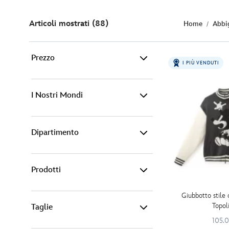
Articoli mostrati (88)
Home
Abbi
Prezzo
I PIÙ VENDUTI
0€ - 15€ (4)
I Nostri Mondi
15€ - 25€ (12)
Dipartimento
Disney (46)
25€ - 50€ (40)
Marvel (5)
50€ - 100€ (26)
Prodotti
Moda Adulti (83)
Pixar (11)
100€ - 1,000€ (6)
Giubbotto stile 
Topol
Taglie
Accessori moda (2)
Star Wars (6)
105.
-
Filtro