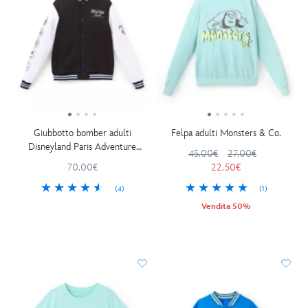
Giubbotto bomber adulti
Felpa adulti Monsters & Co.
Disneyland Paris Adventure
45.00€
27.00€
World
70.00€
22.50€
(4)
(1)
Vendita 50%