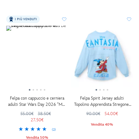
I PIÙ VENDUTI
Felpa con cappuccio e cerniera
Felpa Spirit Jersey adulti
adulti Star Wars Day 2026 "May
Topolino Apprendista Stregone,
the 4th Be With You"
Fantasia
55.00€
38.50€
90.00€
54.00€
27.50€
Vendita 40%
(2)
Vendita 50%