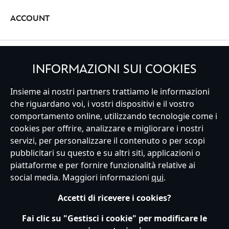
Geographic.
Disney ha pensato anche alla tua attività fisica con la collezione di
ACCOUNT
abbigliamento sportivo da uomo ufficiali con pantaloni da jogging e
t-shirt. Da Darth Vader a R2-D2, dai personaggi classici come
Topolino e Pippo alle collezioni anniversario: esplora la selezione
La collezione include giacche e pantaloncini da uomo per il mare,
online e rinfresca il tuo armadio.
REGISTRATI
così sarai sempre pronto in ogni occasione e stagione!
INFORMAZIONI SUI COOKIES
Insieme ai nostri partners trattiamo le informazioni
che riguardano voi, i vostri dispositivi e il vostro
comportamento online, utilizzando tecnologie come i
Italy
cookies per offrire, analizzare e migliorare i nostri
servizi, per personalizzare il contenuto o per scopi
pubblicitari su questo e su altri siti, applicazioni o
Servizio Clienti
Termini d'Uso
Trova Negozio
Mappa del Sito
piattaforme e per fornire funzionalità relative ai
Normativa Europea sul trattamento dei dati personali
social media. Maggiori informazioni
qui
.
Informativa sulla privacy
Politica dei Cookie
Accetti di ricevere i cookies?
Informativa sulla privacy UE
Termini e Condizioni generali
Gestisci le impostazioni dei Cookies
s172 Statements
Fai clic su "Gestisci i cookie" per modificare le
Accessibility