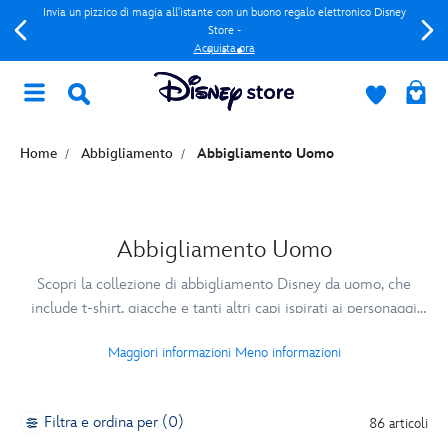
Invia un pizzico di magia all'istante con un buono regalo elettronico Disney
Store -
Acquista ora
Home
Abbigliamento
Abbigliamento Uomo
Abbigliamento Uomo
Scopri la collezione di abbigliamento Disney da uomo, che
include t-shirt, giacche e tanti altri capi ispirati ai personaggi
più amati. Se sei alla ricerca vestiti ufficiali Star Wars, Marvel e
Maggiori informazioni
Meno informazioni
Disney dedicati a personaggi come Black Panther o Topolino,
sei nel posto giusto.
Filtra e ordina per (0)
86 articoli