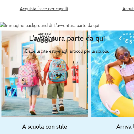
Acquista fasce per capelli
Acqui
L'avventura parte da qui
Dalle uscite estive agli articoli per la scuola.
A scuola con stile
Arriva 