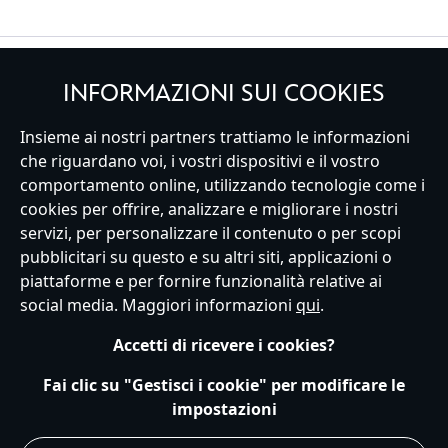
REGISTRATI
INFORMAZIONI SUI COOKIES
Insieme ai nostri partners trattiamo le informazioni
che riguardano voi, i vostri dispositivi e il vostro
comportamento online, utilizzando tecnologie come i
Italy
cookies per offrire, analizzare e migliorare i nostri
servizi, per personalizzare il contenuto o per scopi
pubblicitari su questo e su altri siti, applicazioni o
Servizio Clienti
Termini d'Uso
Trova Negozio
Mappa del Sito
piattaforme e per fornire funzionalità relative ai
Normativa Europea sul trattamento dei dati personali
social media. Maggiori informazioni
qui
.
Informativa sulla privacy
Politica dei Cookie
Accetti di ricevere i cookies?
Informativa sulla privacy UE
Termini e Condizioni generali
Gestisci le impostazioni dei Cookies
s172 Statements
Fai clic su "Gestisci i cookie" per modificare le
Accessibility
impostazioni
© Disney © Disney•Pixar © & ™ Lucasfilm LTD © Marvel. Tutti i diritti riservati.