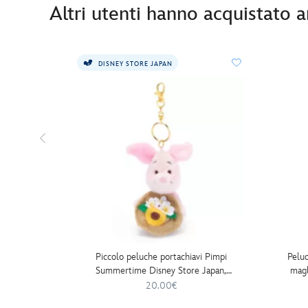
Altri utenti hanno acquistato 
DISNEY STORE JAPAN
Piccolo peluche portachiavi Pimpi
Peluc
Summertime Disney Store Japan,
magl
Winnie the Pooh, 12 cm
20.00€