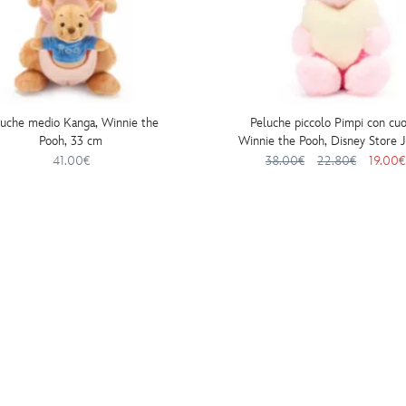
luche medio Kanga, Winnie the
Peluche piccolo Pimpi con cuo
Pooh, 33 cm
Winnie the Pooh, Disney Store J
16 cm
41.00€
38.00€
22.80€
19.00€