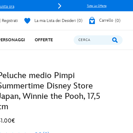
uista ora
Tutte Le Offerte
 Registrati
La mia Lista dei Desideri
0
Carrello
0
PERSONAGGI
OFFERTE
CERCA
Peluche medio Pimpi
Summertime Disney Store
Japan, Winnie the Pooh, 17,5
cm
31.00€