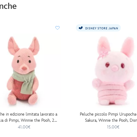
anche
DISNEY STORE JAPAN
he in edizione limitata lavorato a
Peluche piccolo Pimpi Urupocha
ia di Pimpi, Winnie the Pooh, 21
Sakura, Winnie the Pooh, Dis
cm
Store Japan, 11 cm
41.00€
15.00€