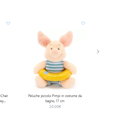
PERSO
-Chan
Peluche piccolo Pimpi in costume da
Fiore 
ney
bagno, 17 cm
Disney S
20.00€