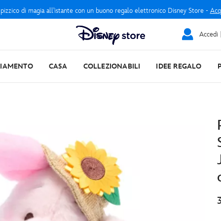
 pizzico di magia all'istante con un buono regalo elettronico Disney Store -
Acq
Accedi |
LIAMENTO
CASA
COLLEZIONABILI
IDEE REGALO