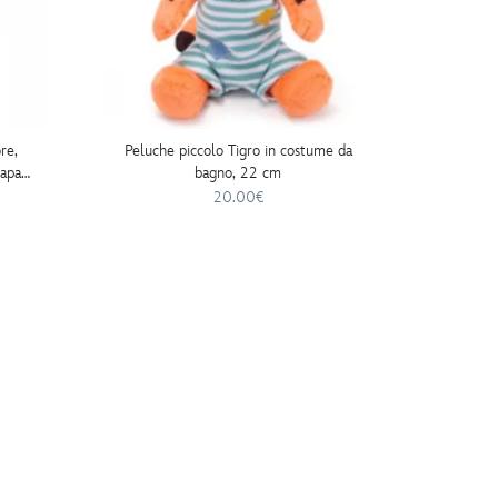
re,
Peluche piccolo Tigro in costume da
Peluch
apan,
bagno, 22 cm
spe
20.00€