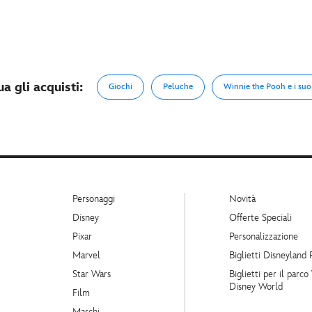
a gli acquisti:
Giochi
Peluche
Winnie the Pooh e i suo
Personaggi
Novità
Disney
Offerte Speciali
Pixar
Personalizzazione
Marvel
Biglietti Disneyland 
Star Wars
Biglietti per il parco
Disney World
Film
Marchi