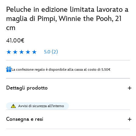
Peluche in edizione limitata lavorato a
maglia di Pimpi, Winnie the Pooh, 21
cm
41.00€
5.0
(2)
5.0
2
La confezione regalo è disponibile alla cassa al costo di 5.50€
Disney
415150891413
415150891413
EUR
Dettagli prodotto
Store
41.00
https://www.disneystore.it/peluche-
in-
Avvisi di sicurezza all'interno
edizione-
limitata-
Consegna e resi
lavorato-
a-