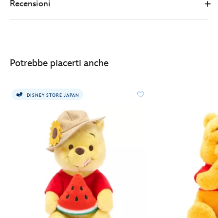
Recensioni
maglia-
di-
pimpi-
winnie-
the-
Potrebbe piacerti anche
pooh-
21-
cm-
DISNEY STORE JAPAN
415150891413.html
http://schema.org/InStock