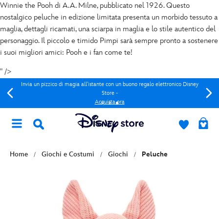
Winnie the Pooh di A.A. Milne, pubblicato nel 1926. Questo
nostalgico peluche in edizione limitata presenta un morbido tessuto a
maglia, dettagli ricamati, una sciarpa in maglia e lo stile autentico del
personaggio. Il piccolo e timido Pimpi sarà sempre pronto a sostenere
i suoi migliori amici: Pooh e i fan come te!
" />
Invia un pizzico di magia all'istante con un buono regalo elettronico Disney
Store -
Acquista ora
Home
Giochi e Costumi
Giochi
Peluche