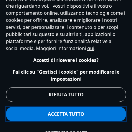
che riguardano voi, i vostri dispositivi e il vostro
comportamento online, utilizzando tecnologie come i
cookies per offrire, analizzare e migliorare i nostri
Servizio Clienti
Termini d'Uso
Trova Negozio
Mappa del Sito
servizi, per personalizzare il contenuto o per scopi
Normativa Europea sul trattamento dei dati personali
pubblicitari su questo e su altri siti, applicazioni o
Informativa sulla privacy
Politica dei Cookie
piattaforme e per fornire funzionalità relative ai
Informativa sulla privacy UE
Termini e Condizioni generali
social media. Maggiori informazioni
qui
.
Gestisci le impostazioni dei Cookies
s172 Statements
Accessibility
Accetti di ricevere i cookies?
© Disney © Disney•Pixar © & ™ Lucasfilm LTD © Marvel. Tutti i diritti riservati.
Fai clic su "Gestisci i cookie" per modificare le
impostazioni
RIFIUTA TUTTO
ACCETTA TUTTO