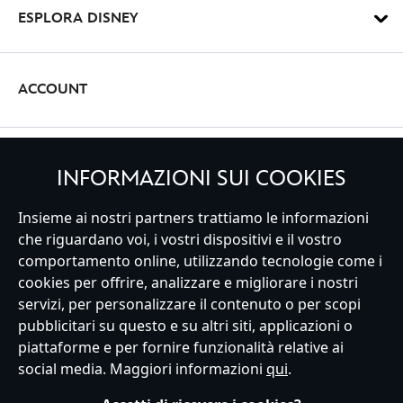
ESPLORA DISNEY
ACCOUNT
REGISTRATI
INFORMAZIONI SUI COOKIES
Insieme ai nostri partners trattiamo le informazioni
che riguardano voi, i vostri dispositivi e il vostro
comportamento online, utilizzando tecnologie come i
Italy
cookies per offrire, analizzare e migliorare i nostri
servizi, per personalizzare il contenuto o per scopi
pubblicitari su questo e su altri siti, applicazioni o
Servizio Clienti
Termini d'Uso
Trova Negozio
Mappa del Sito
piattaforme e per fornire funzionalità relative ai
Normativa Europea sul trattamento dei dati personali
social media. Maggiori informazioni
qui
.
Informativa sulla privacy
Politica dei Cookie