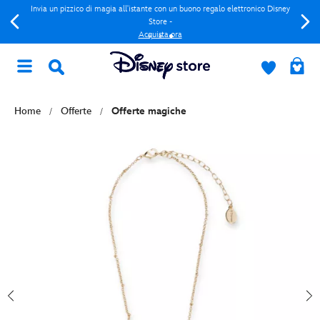
Invia un pizzico di magia all'istante con un buono regalo elettronico Disney
Store -
Acquista ora
Home
Offerte
Offerte magiche