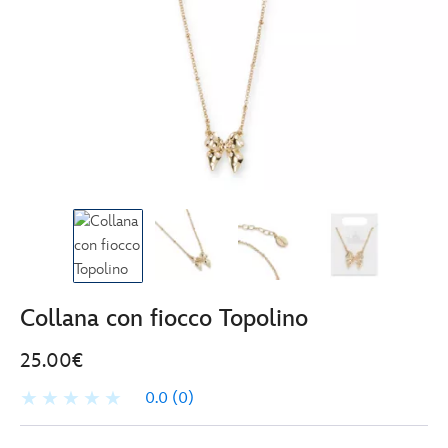
Collana con fiocco Topolino
25.00€
0.0
(0)
Disney
443001256302
443001256302
EUR