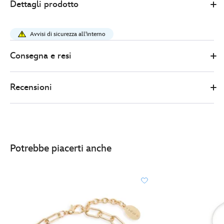
Dettagli prodotto
Store
25.00
https://www.disneystore.it/collana-
con-
Avvisi di sicurezza all'interno
fiocco-
topolino-
Consegna e resi
443001256302.html
http://schema.org/InStock
Recensioni
Potrebbe piacerti anche