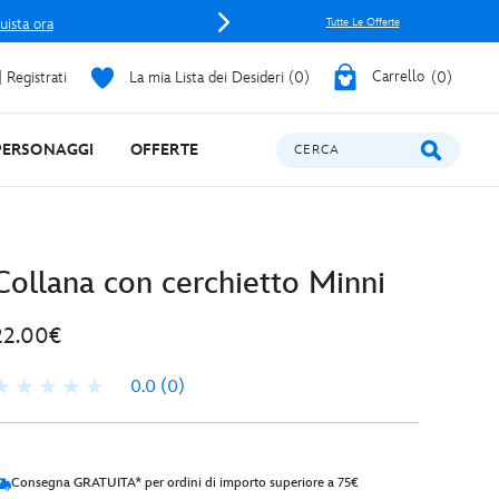
uista ora
Tutte Le Offerte
 Registrati
La mia Lista dei Desideri
0
Carrello
0
PERSONAGGI
OFFERTE
CERCA
Collana con cerchietto Minni
22.00€
0.0
(0)
Consegna GRATUITA* per ordini di importo superiore a 75€