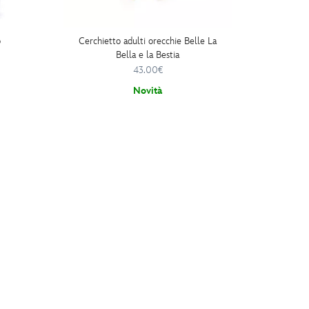
o
Cerchietto adulti orecchie Belle La
Cateni
Bella e la Bestia
43.00€
Novità