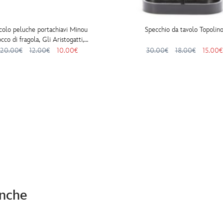
colo peluche portachiavi Minou
Specchio da tavolo Topolin
occo di fragola, Gli Aristogatti,
Disney Store Japan, 19 cm
20.00€
12.00€
10.00€
30.00€
18.00€
15.00€
anche