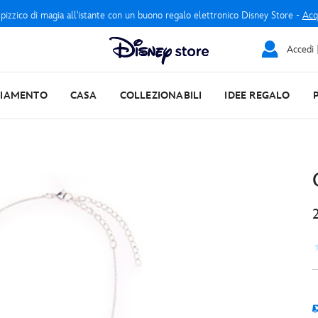
 pizzico di magia all'istante con un buono regalo elettronico Disney Store -
Acq
Accedi |
LIAMENTO
CASA
COLLEZIONABILI
IDEE REGALO