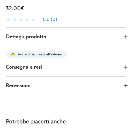
32.00€
0.0
(0)
Disney
443001273057
443001273057
EUR
Dettagli prodotto
Store
32.00
https://www.disneystore.it/bracciale-
con-
Avvisi di sicurezza all'interno
ciondoli-
e-
Consegna e resi
pietre-
dure-
Recensioni
topolino-
443001273057.html
http://schema.org/InStock
Potrebbe piacerti anche