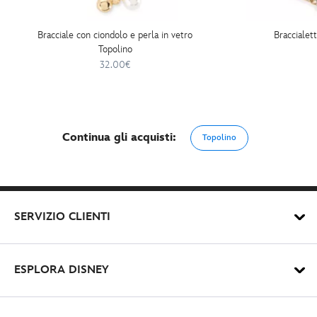
Bracciale con ciondolo e perla in vetro
Braccialet
Topolino
32.00€
Continua gli acquisti:
Topolino
SERVIZIO CLIENTI
ESPLORA DISNEY