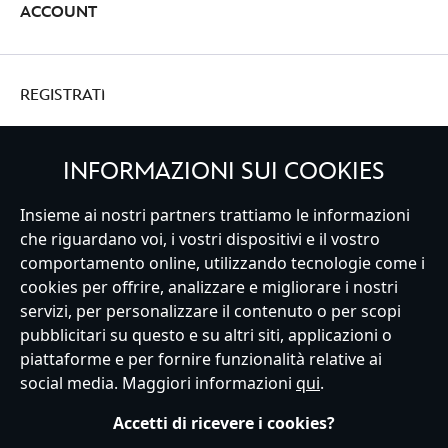
ACCOUNT
REGISTRATI
INFORMAZIONI SUI COOKIES
Italy
Insieme ai nostri partners trattiamo le informazioni
che riguardano voi, i vostri dispositivi e il vostro
comportamento online, utilizzando tecnologie come i
cookies per offrire, analizzare e migliorare i nostri
Servizio Clienti
Termini d'Uso
Trova Negozio
Mappa del Sito
servizi, per personalizzare il contenuto o per scopi
Normativa Europea sul trattamento dei dati personali
pubblicitari su questo e su altri siti, applicazioni o
Informativa sulla privacy
Politica dei Cookie
piattaforme e per fornire funzionalità relative ai
Informativa sulla privacy UE
Termini e Condizioni generali
social media. Maggiori informazioni
qui
.
Gestisci le impostazioni dei Cookies
s172 Statements
Accessibility
Accetti di ricevere i cookies?
© Disney © Disney•Pixar © & ™ Lucasfilm LTD © Marvel. Tutti i diritti riservati.