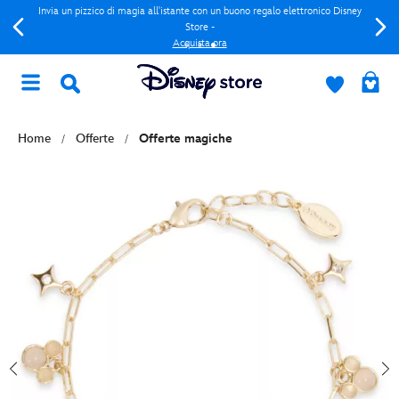
Invia un pizzico di magia all'istante con un buono regalo elettronico Disney
Store -
Acquista ora
Home
Offerte
Offerte magiche