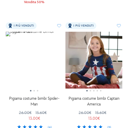
Vendita 50%
I PIÙ VENDUTI
I PIÙ VENDUTI
Pigiama costume bimbi Spider-
Pigiama costume bimbi Captain
Man
America
26.00€
15.60€
26.00€
15.60€
13.00€
13.00€
(6)
(5)