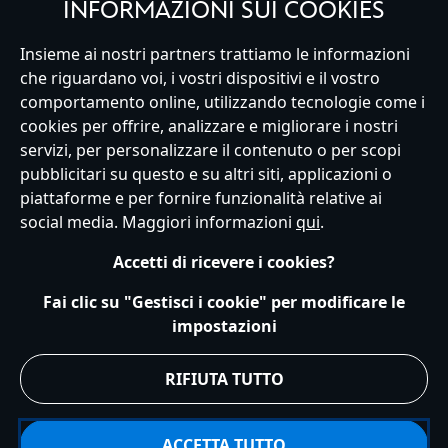
INFORMAZIONI SUI COOKIES
Pantofole per bambini e bambine
Insieme ai nostri partners trattiamo le informazioni
Non dimenticare i piedi… Anche loro hanno bisogno di comfort! La
che riguardano voi, i vostri dispositivi e il vostro
magia Disney non ha fatato solo le scarpette di cristallo di
comportamento online, utilizzando tecnologie come i
Italy
Cenerentola
. La nostra collezione di moda notte include
cookies per offrire, analizzare e migliorare i nostri
immancabili pantofole per bambini dei loro personaggi del cuore.
servizi, per personalizzare il contenuto o per scopi
pubblicitari su questo e su altri siti, applicazioni o
Trova le pantofole di Valentino per il tuo pigiama a tema
Wish
e,
Servizio Clienti
Termini d'Uso
Trova Negozio
Mappa del Sito
piattaforme e per fornire funzionalità relative ai
dato che anche i supereroi Marvel indossano le pantofole in
Normativa Europea sul trattamento dei dati personali
social media. Maggiori informazioni
qui
.
incognito, abbiamo le pantofole a stivaletto di
Spider Man
pronte
Informativa sulla privacy
Politica dei Cookie
per essere calzate.
Accetti di ricevere i cookies?
Informativa sulla privacy UE
Termini e Condizioni generali
Gestisci le impostazioni dei Cookies
s172 Statements
Fai clic su "Gestisci i cookie" per modificare le
Accessibility
impostazioni
© Disney © Disney•Pixar © & ™ Lucasfilm LTD © Marvel. Tutti i diritti riservati.
RIFIUTA TUTTO
ACCETTA TUTTO