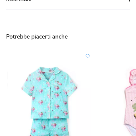
http://schema.org/InStock
Potrebbe piacerti anche