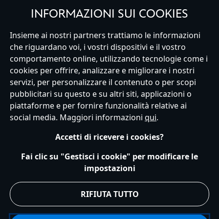
INFORMAZIONI SUI COOKIES
Insieme ai nostri partners trattiamo le informazioni
Italy
che riguardano voi, i vostri dispositivi e il vostro
comportamento online, utilizzando tecnologie come i
cookies per offrire, analizzare e migliorare i nostri
Servizio Clienti
Termini d'Uso
Trova Negozio
Mappa del Sito
servizi, per personalizzare il contenuto o per scopi
Normativa Europea sul trattamento dei dati personali
pubblicitari su questo e su altri siti, applicazioni o
Informativa sulla privacy
Politica dei Cookie
piattaforme e per fornire funzionalità relative ai
Informativa sulla privacy UE
Termini e Condizioni generali
social media. Maggiori informazioni
qui
.
Gestisci le impostazioni dei Cookies
s172 Statements
Accessibility
Accetti di ricevere i cookies?
© Disney © Disney•Pixar © & ™ Lucasfilm LTD © Marvel. Tutti i diritti riservati.
Fai clic su "Gestisci i cookie" per modificare le
impostazioni
RIFIUTA TUTTO