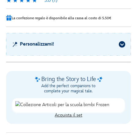
5.0
(1)
5.0
1
La confezione regalo è disponibile alla cassa al costo di 5.50€
Personalizzami!
Bring the Story to Life
Add the perfect companions to
complete your magical tale.
Acquista il set
Disney
444040927079
444040927079
EUR