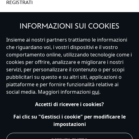
REGISTRATI
INFORMAZIONI SUI COOKIES
Italy
Insieme ai nostri partners trattiamo le informazioni
che riguardano voi, i vostri dispositivi e il vostro
comportamento online, utilizzando tecnologie come i
cookies per offrire, analizzare e migliorare i nostri
Servizio Clienti
Termini d'Uso
Trova Negozio
Mappa del Sito
servizi, per personalizzare il contenuto o per scopi
Normativa Europea sul trattamento dei dati personali
pubblicitari su questo e su altri siti, applicazioni o
Informativa sulla privacy
Politica dei Cookie
piattaforme e per fornire funzionalità relative ai
Informativa sulla privacy UE
Termini e Condizioni generali
social media. Maggiori informazioni
qui
.
Gestisci le impostazioni dei Cookies
s172 Statements
Accessibility
Accetti di ricevere i cookies?
© Disney © Disney•Pixar © & ™ Lucasfilm LTD © Marvel. Tutti i diritti riservati.
Fai clic su "Gestisci i cookie" per modificare le
impostazioni