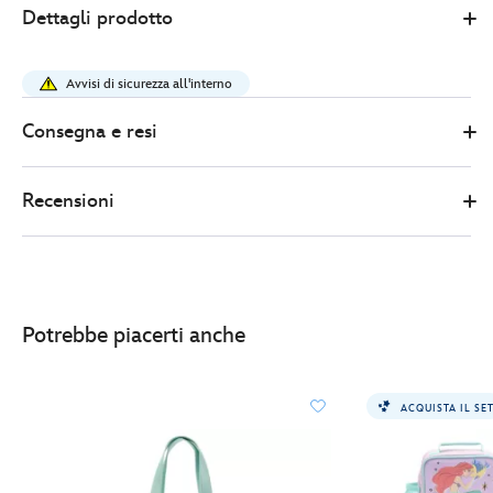
Dettagli prodotto
Store
30.00
https://www.disneystore.it/zaino-
frozen-
Avvisi di sicurezza all'interno
il-
regno-
Consegna e resi
di-
ghiaccio-
Recensioni
444040927079.html
http://schema.org/InStock
Potrebbe piacerti anche
ACQUISTA IL SE