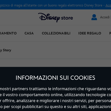
 pizzico di magia all'istante con un buono regalo elettronico Disney Store -
Acq
Accedi |
LIAMENTO
CASA
COLLEZIONABILI
IDEE REGALO
y Story
INFORMAZIONI SUI COOKIES
nostri partners trattiamo le informazioni che riguardano voi,
i e il vostro comportamento online, utilizzando tecnologie c
 offrire, analizzare e migliorare i nostri servizi, per personal
Personaggi
Novità
 per scopi pubblicitari su questo e su altri siti, applicazioni