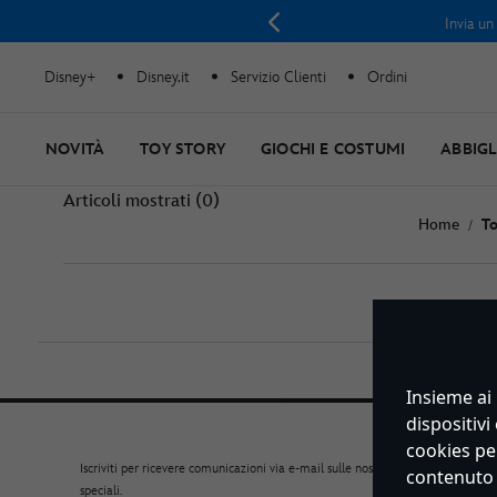
Invia un
Disney+
Disney.it
Servizio Clienti
Ordini
NOVITÀ
TOY STORY
GIOCHI E COSTUMI
ABBIG
Articoli mostrati (0)
Home
To
Insieme ai 
dispositiv
cookies per
Iscriviti per ricevere comunicazioni via e-mail sulle nostre novità e offerte
contenuto o
speciali.