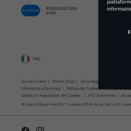
piattaforme
informazi
@DisneyStoreIT Tutte
Iscriviti ora
le Foto
F
Italy
Servizio Clienti
Termini d'Uso
Trova Negozio
Mappa del S
Informativa sulla privacy
Politica dei Cookie
Informativa sull
Gestisci le impostazioni dei Cookies
s172 Statements
Access
© Disney © Disney•Pixar © & ™ Lucasfilm LTD © Marvel. Tutti i diritti riserva