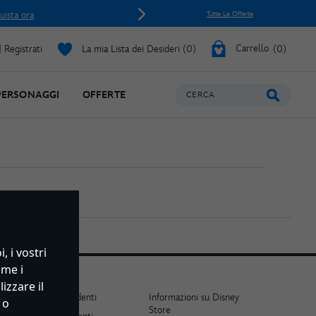
uista ora
Tutte Le Offerte
 Registrati
La mia Lista dei Desideri
0
Carrello
0
PERSONAGGI
OFFERTE
CERCA
 i vostri
ome i
izzare il
Sconto Studenti
Informazioni su Disney
 o
Store