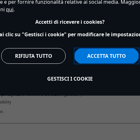
Disney
Offerte Speciali
 e per fornire funzionalità relative ai social media. Maggior
oni
qui
.
Pixar
Personalizzazione
Marvel
Biglietti Disneyland 
Accetti di ricevere i cookies?
Star Wars
Biglietti per il parco
Disney World
ai clic su "Gestisci i cookie" per modificare le impostazio
Film
Marchi
RIFIUTA TUTTO
ACCETTA TUTTO
GESTISCI I COOKIE
ito
Normativa Europea sul trattamento dei dati personali
a privacy UE
Termini e Condizioni generali
ibility
ti.