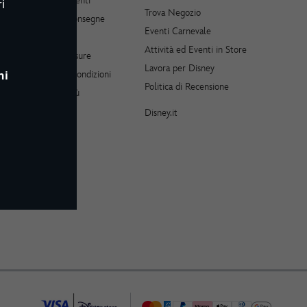
Servizio Clienti
i
Trova Negozio
Ordini e Consegne
Eventi Carnevale
Paris
Resi
Attività ed Eventi in Store
 Walt
Taglie e Misure
Lavora per Disney
ni
Termini e Condizioni
Politica di Recensione
Scopri di più
Disney.it