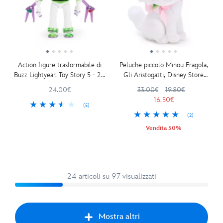
Action figure trasformabile di
Peluche piccolo Minou Fragola,
Buzz Lightyear, Toy Story 5 - 20
Gli Aristogatti, Disney Store
cm
Japan, 19 cm
24.00€
33.00€
19.80€
16.50€
(5)
(2)
Vendita 50%
24 articoli su 97 visualizzati
Mostra altri