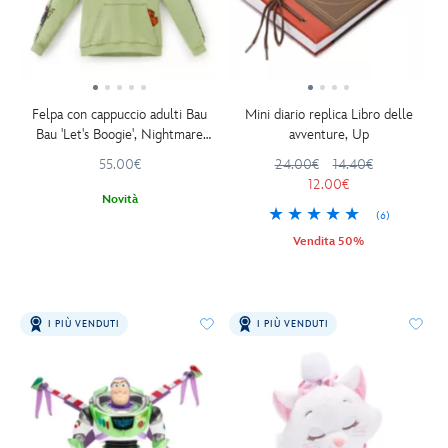
Felpa con cappuccio adulti Bau
Mini diario replica Libro delle
Bau 'Let's Boogie', Nightmare
avventure, Up
Before Christmas
55.00€
24.00€
14.40€
12.00€
Novità
(6)
Vendita 50%
I PIÙ VENDUTI
I PIÙ VENDUTI