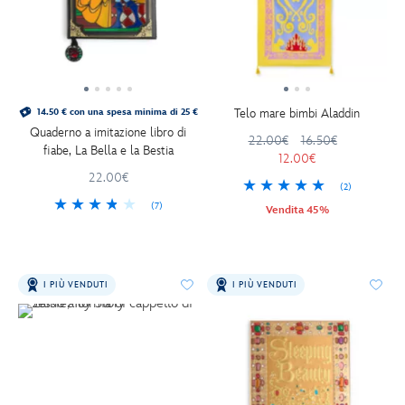
Telo mare bimbi Aladdin
14.50 € con una spesa minima di 25 €
Quaderno a imitazione libro di
22.00€
16.50€
fiabe, La Bella e la Bestia
12.00€
22.00€
(2)
(7)
Vendita 45%
I PIÙ VENDUTI
I PIÙ VENDUTI