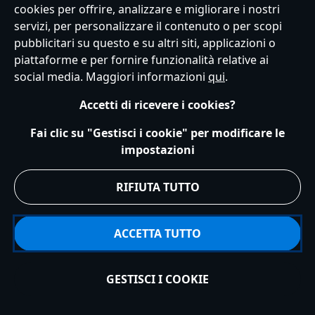
cookies per offrire, analizzare e migliorare i nostri
servizi, per personalizzare il contenuto o per scopi
pubblicitari su questo e su altri siti, applicazioni o
Servizio Clienti
Termini d'Uso
Trova Negozio
Mappa del Sito
piattaforme e per fornire funzionalità relative ai
Normativa Europea sul trattamento dei dati personali
social media. Maggiori informazioni
qui
.
Informativa sulla privacy
Politica dei Cookie
Accetti di ricevere i cookies?
Informativa sulla privacy UE
Termini e Condizioni generali
Gestisci le impostazioni dei Cookies
s172 Statements
Fai clic su "Gestisci i cookie" per modificare le
Accessibility
impostazioni
© Disney © Disney•Pixar © & ™ Lucasfilm LTD © Marvel. Tutti i diritti riservati.
RIFIUTA TUTTO
ACCETTA TUTTO
GESTISCI I COOKIE