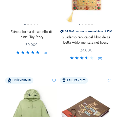
Zaino a forma di cappello di
14.50 € con una spesa minima di 25 €
Jessie, Toy Story
Quaderno replica del libro de La
Bella Addormentata nel bosco
30.00€
24.00€
(1)
(11)
I PIÙ VENDUTI
I PIÙ VENDUTI