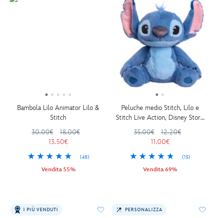
Bambola Lilo Animator Lilo &
Peluche medio Stitch, Lilo e
Stitch
Stitch Live Action, Disney Store
Japan, 33 cm
30.00€
18.00€
35.00€
12.20€
13.50€
11.00€
(48)
(15)
Vendita 55%
Vendita 69%
I PIÙ VENDUTI
PERSONALIZZA