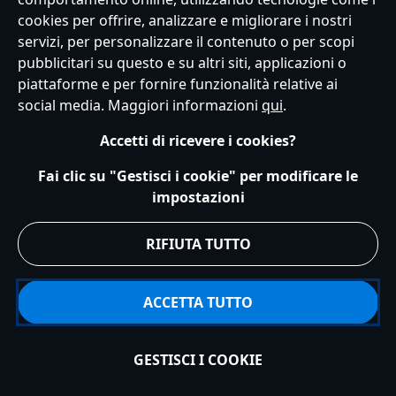
cookies per offrire, analizzare e migliorare i nostri
Servizio Clienti
Termini d'Uso
Trova Negozio
Mappa del Sito
servizi, per personalizzare il contenuto o per scopi
Normativa Europea sul trattamento dei dati personali
pubblicitari su questo e su altri siti, applicazioni o
Informativa sulla privacy
Politica dei Cookie
piattaforme e per fornire funzionalità relative ai
Informativa sulla privacy UE
Termini e Condizioni generali
social media. Maggiori informazioni
qui
.
Gestisci le impostazioni dei Cookies
s172 Statements
Accessibility
Accetti di ricevere i cookies?
© Disney © Disney•Pixar © & ™ Lucasfilm LTD © Marvel. Tutti i diritti riservati.
Fai clic su "Gestisci i cookie" per modificare le
impostazioni
RIFIUTA TUTTO
ACCETTA TUTTO
GESTISCI I COOKIE
Aggiungi al carrello