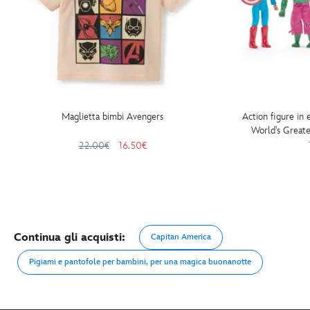
Maglietta bimbi Avengers
Action figure in 
World's Great
22.00€
16.50€
Continua gli acquisti:
Capitan America
Pigiami e pantofole per bambini, per una magica buonanotte