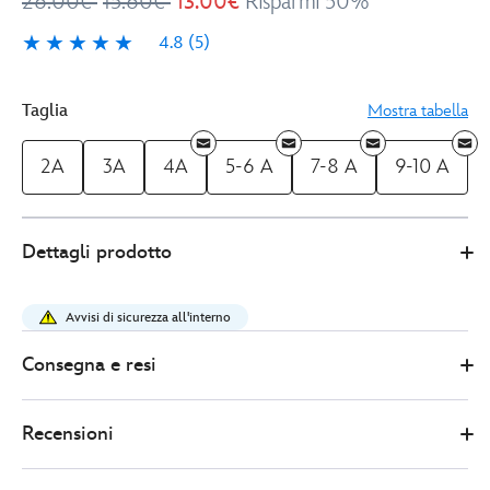
26.00€
15.60€
13.00€
Risparmi 50%
4.8
(5)
4.8
5
Taglia
Mostra tabella
2A
3A
4A
5-6 A
7-8 A
9-10 A
5005049220295M
5005049220295M
EUR
Dettagli prodotto
13.00
https://www.disneystore.it/pigiama-
costume-
Avvisi di sicurezza all'interno
bimbi-
captain-
Consegna e resi
america-
5005049220295M.html
Recensioni
http://schema.org/InStock