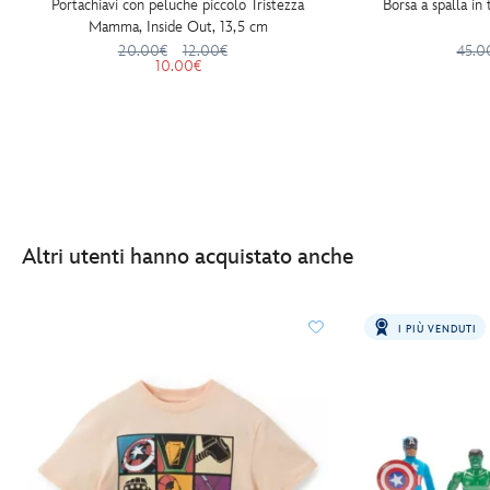
Portachiavi con peluche piccolo Tristezza
Borsa a spalla in
Mamma, Inside Out, 13,5 cm
20.00€
12.00€
45.0
10.00€
Altri utenti hanno acquistato anche
I PIÙ VENDUTI