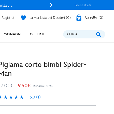
uista ora
Tutte Le Offerte
 Registrati
La mia Lista dei Desideri
0
Carrello
0
PERSONAGGI
OFFERTE
CERCA
Pigiama corto bimbi Spider-
Man
27.00€
19.50€
Risparmi 28%
5.0
(1)
.0