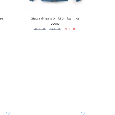
sse
Giacca di jeans bimbi Simba, Il Re
Collezio
Leone
40.00€
24.00€
20.00€
I PIÙ