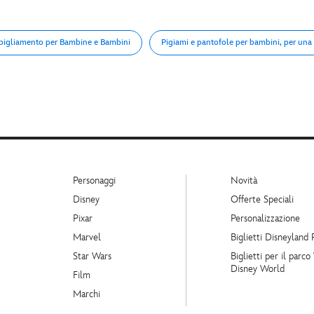
bigliamento per Bambine e Bambini
Pigiami e pantofole per bambini, per un
Personaggi
Novità
Disney
Offerte Speciali
Pixar
Personalizzazione
Marvel
Biglietti Disneyland 
Star Wars
Biglietti per il parco
Disney World
Film
Marchi