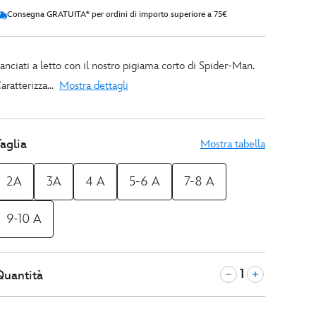
Consegna GRATUITA* per ordini di importo superiore a 75€
anciati a letto con il nostro pigiama corto di Spider-Man.
aratterizza...
Mostra dettagli
aglia
Mostra tabella
2A
3A
4 A
5-6 A
7-8 A
9-10 A
Quantità