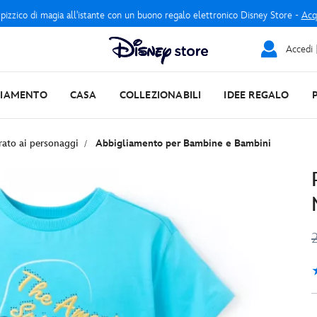
 pizzico di magia all'istante con un buono regalo elettronico Disney Store -
Acq
Accedi |
LIAMENTO
CASA
COLLEZIONABILI
IDEE REGALO
rato ai personaggi
Abbigliamento per Bambine e Bambini
5
1