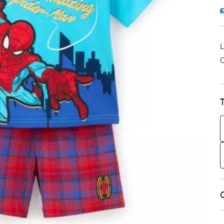
L
C
T