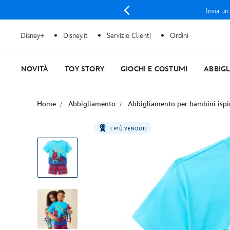
Invia un
Disney+
Disney.it
Servizio Clienti
Ordini
NOVITÀ
TOY STORY
GIOCHI E COSTUMI
ABBIG
Home
Abbigliamento
Abbigliamento per bambini ispi
I PIÙ VENDUTI