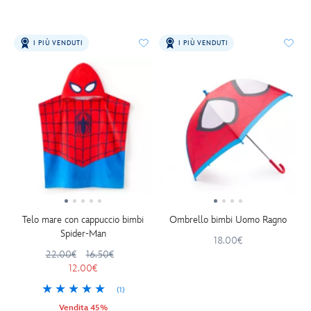
I PIÙ VENDUTI
I PIÙ VENDUTI
Telo mare con cappuccio bimbi
Ombrello bimbi Uomo Ragno
Spider-Man
18.00€
22.00€
16.50€
12.00€
(1)
Vendita 45%