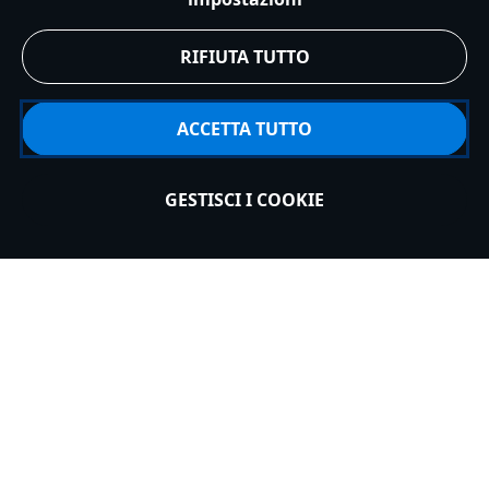
9 articoli su 9 visualizzati
RIFIUTA TUTTO
SERVIZIO CLIENTI
ACCETTA TUTTO
ESPLORA DISNEY
GESTISCI I COOKIE
ACCOUNT
REGISTRATI
Italy