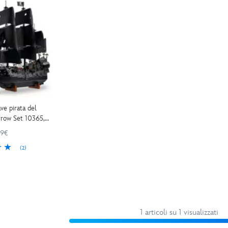
e pirata del
rrow Set 10365,
 Caraibi
99€
(2)
1 articoli su 1 visualizzati