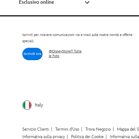
Esclusivo online
Adulti (1)
LEGO Difficile da trovare (1)
Iscriviti per ricevere comunicazioni via e-mail sulle nostre novità e offerte
speciali.
@DisneyStoreIT Tutte
Iscriviti ora
le Foto
Italy
Servizio Clienti
Termini d'Uso
Trova Negozio
Mappa del S
Informativa sulla privacy
Politica dei Cookie
Informativa sull