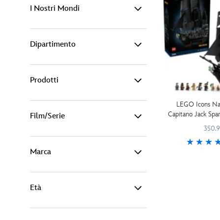
100€ - 1,000€ (1)
I Nostri Mondi
-
Filtro
Dipartimento
Disney (1)
Prodotti
Giocattoli (1)
LEGO Icons Nav
Oggetti da collezione (1)
Capitano Jack Spa
Film/Serie
Lego & Giochi di costruzioni
Pirati dei
350.
bimbi (1)
Marca
Pirati dei Caraibi (1)
Età
LEGO (1)