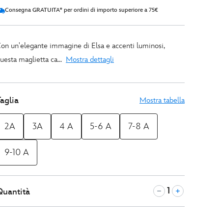
Consegna GRATUITA* per ordini di importo superiore a 75€
on un'elegante immagine di Elsa e accenti luminosi,
uesta maglietta ca...
Mostra dettagli
aglia
Mostra tabella
2A
3A
4 A
5-6 A
7-8 A
9-10 A
Quantità