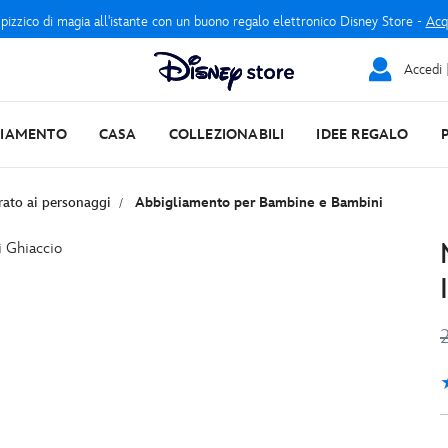
 pizzico di magia all'istante con un buono regalo elettronico Disney Store -
Acq
Accedi |
LIAMENTO
CASA
COLLEZIONABILI
IDEE REGALO
rato ai personaggi
Abbigliamento per Bambine e Bambini
2
1