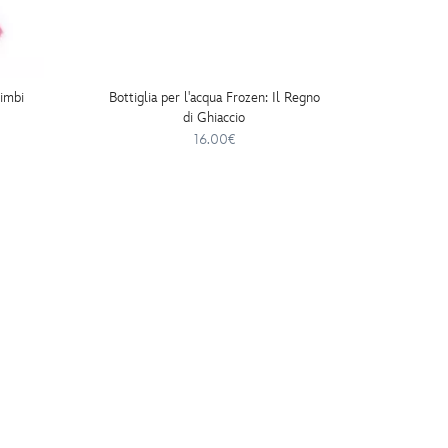
imbi
Bottiglia per l'acqua Frozen: Il Regno
Felpa c
di Ghiaccio
16.00€
28