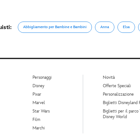
isti:
Abbigliamento per Bambine e Bambini
Anna
Elsa
Personaggi
Novità
Disney
Offerte Speciali
Pixar
Personalizzazione
Marvel
Biglietti Disneyland 
Star Wars
Biglietti per il parco
Disney World
Film
Marchi