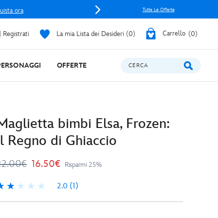
uista ora
Tutte Le Offerte
 Registrati
La mia Lista dei Desideri
0
Carrello
0
PERSONAGGI
OFFERTE
CERCA
Maglietta bimbi Elsa, Frozen:
Il Regno di Ghiaccio
22.00€
16.50€
Risparmi 25%
2.0
(1)
.0