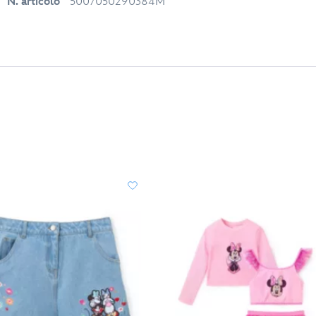
N. articolo
5007050290384M