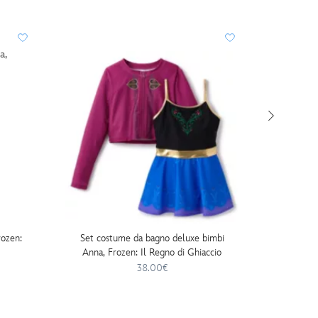
rozen:
Set costume da bagno deluxe bimbi
Pigiama 
Anna, Frozen: Il Regno di Ghiaccio
38.00€