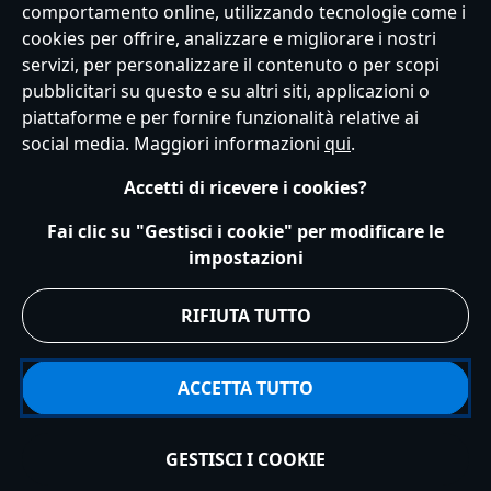
comportamento online, utilizzando tecnologie come i
cookies per offrire, analizzare e migliorare i nostri
Servizio Clienti
Termini d'Uso
Trova Negozio
Mappa del Sito
servizi, per personalizzare il contenuto o per scopi
Normativa Europea sul trattamento dei dati personali
pubblicitari su questo e su altri siti, applicazioni o
Informativa sulla privacy
Politica dei Cookie
piattaforme e per fornire funzionalità relative ai
Informativa sulla privacy UE
Termini e Condizioni generali
social media. Maggiori informazioni
qui
.
Gestisci le impostazioni dei Cookies
s172 Statements
Accessibility
Accetti di ricevere i cookies?
© Disney © Disney•Pixar © & ™ Lucasfilm LTD © Marvel. Tutti i diritti riservati.
Fai clic su "Gestisci i cookie" per modificare le
impostazioni
RIFIUTA TUTTO
ACCETTA TUTTO
GESTISCI I COOKIE
Presto online