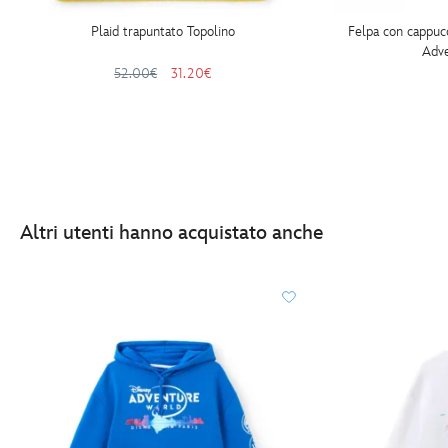
Plaid trapuntato Topolino
Felpa con cappucc
Adv
52.00€
31.20€
Altri utenti hanno acquistato anche