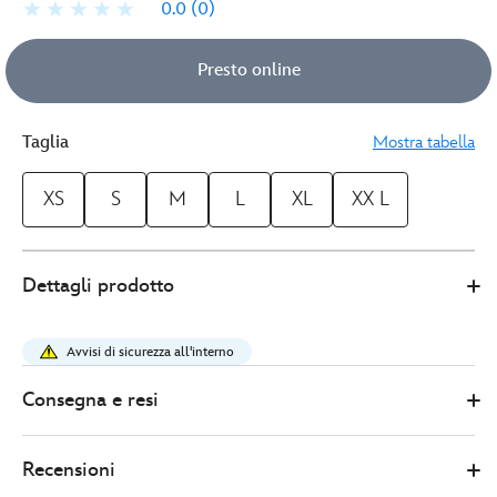
0.0
(0)
Presto online
Taglia
Mostra tabella
XS
S
M
L
XL
XX L
Disney
5205053250002M
5205053250002M
EUR
Dettagli prodotto
Store
27.00
https://www.disneystore.it/maglietta-
adulti-
Avvisi di sicurezza all'interno
disneyland-
paris-
Consegna e resi
adventure-
world-
Recensioni
5205053250002M.html