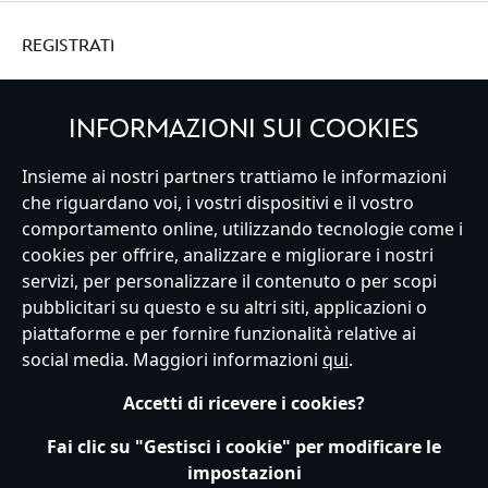
REGISTRATI
INFORMAZIONI SUI COOKIES
Insieme ai nostri partners trattiamo le informazioni
Italy
che riguardano voi, i vostri dispositivi e il vostro
comportamento online, utilizzando tecnologie come i
cookies per offrire, analizzare e migliorare i nostri
Servizio Clienti
Termini d'Uso
Trova Negozio
Mappa del Sito
servizi, per personalizzare il contenuto o per scopi
Normativa Europea sul trattamento dei dati personali
pubblicitari su questo e su altri siti, applicazioni o
Informativa sulla privacy
Politica dei Cookie
piattaforme e per fornire funzionalità relative ai
Informativa sulla privacy UE
Termini e Condizioni generali
social media. Maggiori informazioni
qui
.
Gestisci le impostazioni dei Cookies
s172 Statements
Accessibility
Accetti di ricevere i cookies?
© Disney © Disney•Pixar © & ™ Lucasfilm LTD © Marvel. Tutti i diritti riservati.
Fai clic su "Gestisci i cookie" per modificare le
impostazioni