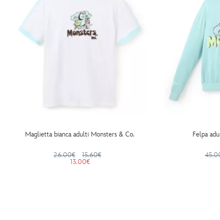
Maglietta bianca adulti Monsters & Co.
Felpa adu
26.00€
15.60€
45.0
13.00€