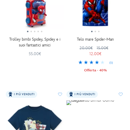
Trolley bimbi Spidey, Spidey e i
Telo mare Spider-Man
suoi fantastici amici
20.00€
15.00€
55.00€
12.00€
(1)
Offerta - 40%
I PIÙ VENDUTI
I PIÙ VENDUTI