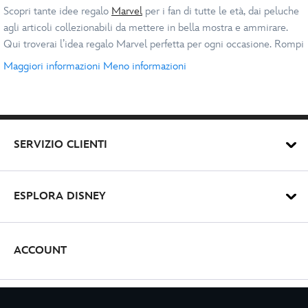
Scopri tante idee regalo
Marvel
per i fan di tutte le età, dai peluche
agli articoli collezionabili da mettere in bella mostra e ammirare.
Qui troverai l’idea regalo Marvel perfetta per ogni occasione. Rompi
tutte le regole in stile
Hulk
o Loki con la nostra collezione di regali.
Maggiori informazioni
Meno informazioni
In occasione di compleanni, del Natale o semplicemente per
Regali Avengers
dimostrare quanto affetto provi, fai la tua scelta tra i regali per
appassionati Marvel ricchi di carattere.
Qualsiasi sia il personaggio preferito dei tuoi amici, abbiamo il
regalo giusto nel Disney Store. Da
Iron Man
a Capitan America e
SERVIZIO CLIENTI
tutti i personaggi, buoni e cattivi, abbiamo una squadra di super
regali degli
Avengers
. Regala un set
LEGO
per interminabili ore di
divertimento in cui ricostruire interi scenari dei loro film preferiti,
Travestimenti Marvel
ESPLORA DISNEY
oppure scegli una action figure ispirata ai personaggi più amati:
un’idea regalo Avengers perfetta per grandi e piccini.
Dona il regalo dell’immaginazione con la nostra collezione di
costumi
e accessori nella selezione online di regali Marvel. I più
ACCOUNT
piccoli adoreranno trasformarsi nei loro supereroi preferiti per
lottare il crimine. Da
Spider Man
a Black Panther, avrai l’imbarazzo
della scelta con i supereroi più amati. Scegli tra travestimenti
completi o maschere che si illuminano e preparati a rendere
REGISTRATI