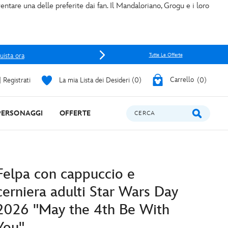
ntare una delle preferite dai fan. Il Mandaloriano, Grogu e i loro
uista ora
Tutte Le Offerte
 Registrati
La mia Lista dei Desideri
0
Carrello
0
PERSONAGGI
OFFERTE
CERCA
Felpa con cappuccio e
cerniera adulti Star Wars Day
2026 "May the 4th Be With
You"