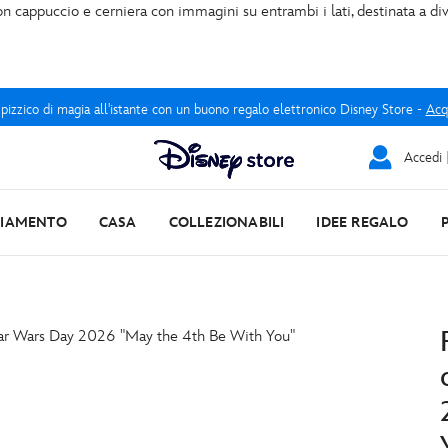
 cappuccio e cerniera con immagini su entrambi i lati, destinata a dive
 pizzico di magia all'istante con un buono regalo elettronico Disney Store -
Acq
Accedi |
LIAMENTO
CASA
COLLEZIONABILI
IDEE REGALO