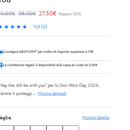
55.00€
38.50€
27.50€
Risparmi 50%
5.0
(2)
.0
2
Consegna GRATUITA* per ordini di importo superiore a 75€
La confezione regalo è disponibile alla cassa al costo di 5.50€
May the 4th be with you" per lo
Star Wars
Day 2026,
entre ti proteggi ...
Mostra dettagli
aglia
Mostra tabella