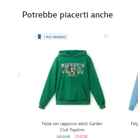
Potrebbe piacerti anche
I PIÙ VENDUTI
Felpa con cappuccio adulti Garden
Fel
Club Topolino
58.00€
29.00€