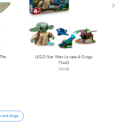
 The
LEGO Star Wars La casa di Grogu
Peluche
75443
Star W
19.99€
n and Grogu