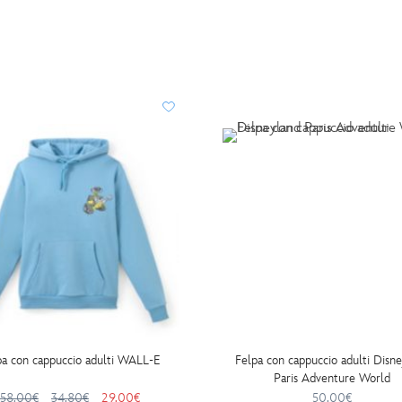
pa con cappuccio adulti WALL-E
Felpa con cappuccio adulti Disn
Paris Adventure World
58.00€
34.80€
29.00€
50.00€