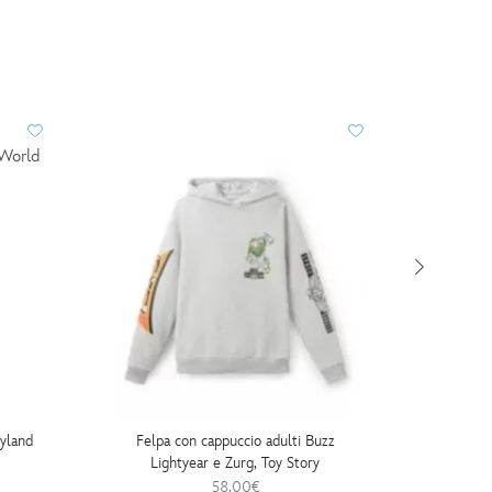
eyland
Felpa con cappuccio adulti Buzz
Borsa a t
Lightyear e Zurg, Toy Story
58.00€
30