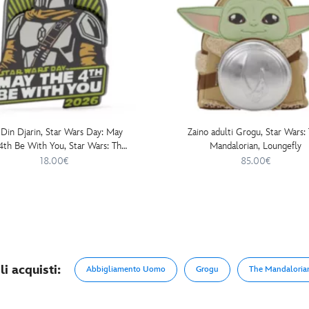
 Din Djarin, Star Wars Day: May
Zaino adulti Grogu, Star Wars:
4th Be With You, Star Wars: The
Mandalorian, Loungefly
Mandalorian
18.00€
85.00€
i acquisti:
Abbigliamento Uomo
Grogu
The Mandaloria