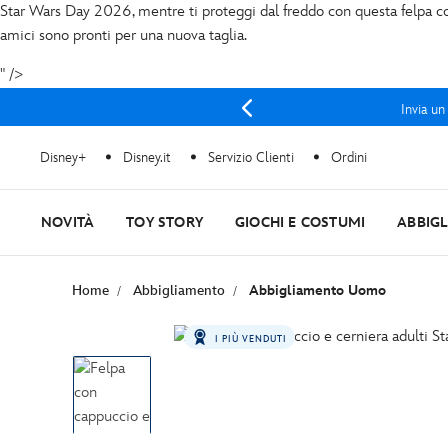
Star Wars Day 2026, mentre ti proteggi dal freddo con questa felpa con
amici sono pronti per una nuova taglia.
" />
Invia un
Disney+
Disney.it
Servizio Clienti
Ordini
NOVITÀ
TOY STORY
GIOCHI E COSTUMI
ABBIG
Home
Abbigliamento
Abbigliamento Uomo
I PIÙ VENDUTI