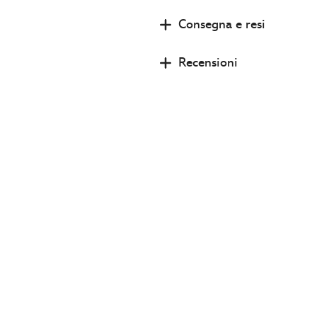
e-
cerniera-
Consegna e resi
adulti-
star-
Recensioni
wars-
day-
2026-
may-
the-
4th-
be-
with-
you-
5201053770001M.html
http://schema.org/InStock