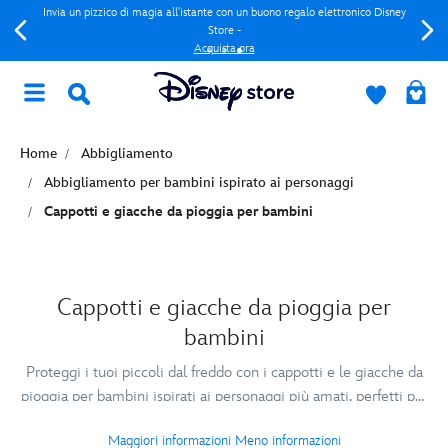
Invia un pizzico di magia all'istante con un buono regalo elettronico Disney
Store -
Acquista ora
Home
Abbigliamento
Abbigliamento per bambini ispirato ai personaggi
Cappotti e giacche da pioggia per bambini
Cappotti e giacche da pioggia per
bambini
Proteggi i tuoi piccoli dal freddo con i cappotti e le giacche da
pioggia per bambini ispirati ai personaggi più amati, perfetti per
affrontare l’inverno con un tocco di magia.
Maggiori informazioni
Meno informazioni