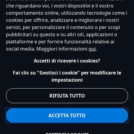
che riguardano voi, i vostri dispositivi e il vostro
comportamento online, utilizzando tecnologie come i
Italy
cookies per offrire, analizzare e migliorare i nostri
servizi, per personalizzare il contenuto o per scopi
pubblicitari su questo e su altri siti, applicazioni o
Servizio Clienti
Termini d'Uso
Trova Negozio
Mappa del Sito
piattaforme e per fornire funzionalità relative ai
Normativa Europea sul trattamento dei dati personali
social media. Maggiori informazioni
qui
.
Informativa sulla privacy
Politica dei Cookie
Accetti di ricevere i cookies?
Informativa sulla privacy UE
Termini e Condizioni generali
Gestisci le impostazioni dei Cookies
s172 Statements
Fai clic su "Gestisci i cookie" per modificare le
Accessibility
impostazioni
© Disney © Disney•Pixar © & ™ Lucasfilm LTD © Marvel. Tutti i diritti riservati.
RIFIUTA TUTTO
ACCETTA TUTTO