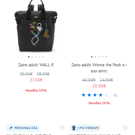
Zaino adulti WALL-E
Zaino adulti Winnie the Pooh e i
suoi amici
55.00€
38.50€
27.50€
40.00€
24.00€
20.00€
Vendita 50%
(1)
Vendita 50%
PERSONALIZZA
I PIÙ VENDUTI