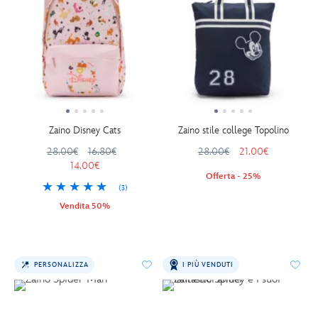
Zaino Disney Cats
Zaino stile college Topolino
28.00€
16.80€
28.00€
21.00€
14.00€
Offerta - 25%
(3)
Vendita 50%
PERSONALIZZA
I PIÙ VENDUTI