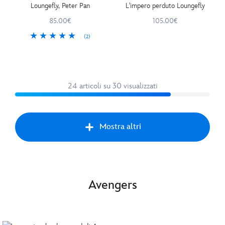
Loungefly, Peter Pan
L'impero perduto Loungefly
85.00€
105.00€
(2)
24 articoli su 30 visualizzati
Mostra altri
Avan
Avengers