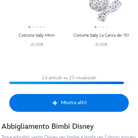
Costume baby Minni
Costume baby La Carica dei 101
41.00€
41.00€
24 articoli su 25 visualizzati
Mostra altri
Abbigliamento Bimbi Disney
Avan
Trova adorabili vestiti Disney per bimbe e bimbi per l’ultimo arrivato