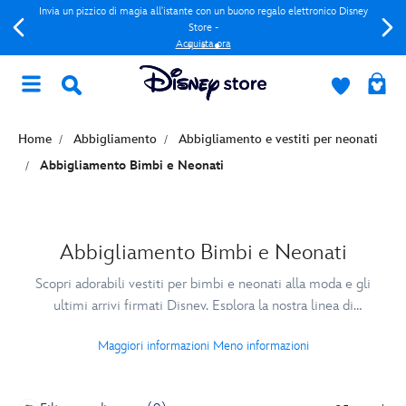
Invia un pizzico di magia all'istante con un buono regalo elettronico Disney
Store -
Acquista ora
Home
Abbigliamento
Abbigliamento e vestiti per neonati
Abbigliamento Bimbi e Neonati
Abbigliamento Bimbi e Neonati
Scopri adorabili vestiti per bimbi e neonati alla moda e gli
ultimi arrivi firmati Disney. Esplora la nostra linea di
abbigliamento per bimbi che include tutine, pigiamini,
Maggiori informazioni
Meno informazioni
abbigliamento termico, set coordinati e costumi da bagno.