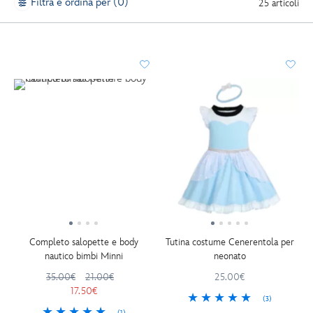
Filtra e ordina per (0)
25 articoli
Completo salopette e body
Tutina costume Cenerentola per
nautico bimbi Minni
neonato
35.00€
21.00€
25.00€
17.50€
(3)