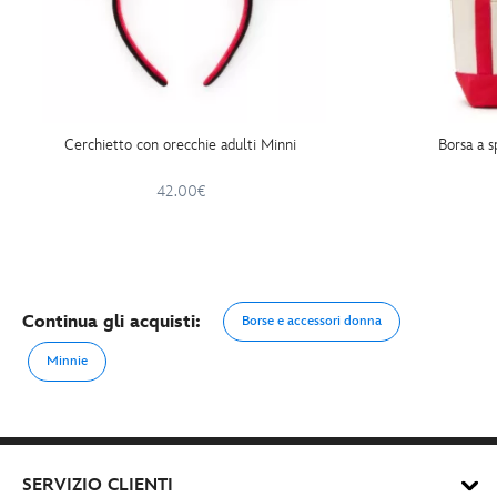
Cerchietto con orecchie adulti Minni
Borsa a s
42.00€
Continua gli acquisti:
Borse e accessori donna
Minnie
SERVIZIO CLIENTI