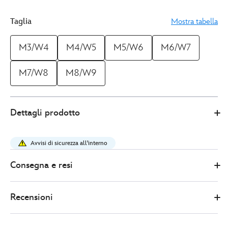
Taglia
Mostra tabella
M3/W4
M4/W5
M5/W6
M6/W7
M7/W8
M8/W9
Crocs
4202054040011M
4202054040011M
EUR
Dettagli prodotto
41.20
https://www.disneystore.it/zoccoli-
adulti-
Avvisi di sicurezza all'interno
minnie-
crocs-
Consegna e resi
4202054040011M.html
http://schema.org/InStock
Recensioni