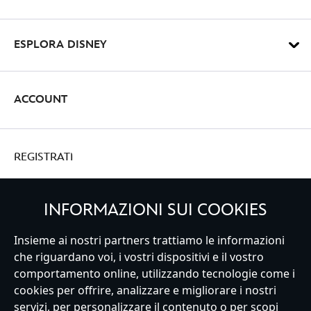
ESPLORA DISNEY
ACCOUNT
REGISTRATI
INFORMAZIONI SUI COOKIES
Insieme ai nostri partners trattiamo le informazioni
Italy
che riguardano voi, i vostri dispositivi e il vostro
comportamento online, utilizzando tecnologie come i
cookies per offrire, analizzare e migliorare i nostri
Servizio Clienti
Termini d'Uso
Trova Negozio
Mappa del Sito
servizi, per personalizzare il contenuto o per scopi
Normativa Europea sul trattamento dei dati personali