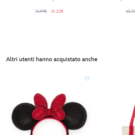
74.99€
41.20€
45.0
Altri utenti hanno acquistato anche