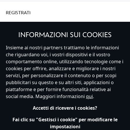
REGISTRATI
INFORMAZIONI SUI COOKIES
Insieme ai nostri partners trattiamo le informazioni
Italy
che riguardano voi, i vostri dispositivi e il vostro
comportamento online, utilizzando tecnologie come i
cookies per offrire, analizzare e migliorare i nostri
Servizio Clienti
Termini d'Uso
Trova Negozio
Mappa del Sito
servizi, per personalizzare il contenuto o per scopi
Normativa Europea sul trattamento dei dati personali
pubblicitari su questo e su altri siti, applicazioni o
Informativa sulla privacy
Politica dei Cookie
piattaforme e per fornire funzionalità relative ai
Informativa sulla privacy UE
Termini e Condizioni generali
social media. Maggiori informazioni
qui
.
Gestisci le impostazioni dei Cookies
s172 Statements
Accessibility
Accetti di ricevere i cookies?
© Disney © Disney•Pixar © & ™ Lucasfilm LTD © Marvel. Tutti i diritti riservati.
Fai clic su "Gestisci i cookie" per modificare le
impostazioni