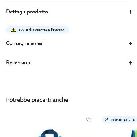
0
671803581760
671803581760
EUR
Dettagli prodotto
85.00
https://www.disneystore.it/zaino-
slinky-
Avvisi di sicurezza all'interno
loungefly-
toy-
Consegna e resi
story-
671803581760.html
Recensioni
http://schema.org/InStock
Potrebbe piacerti anche
PERSONALIZZA