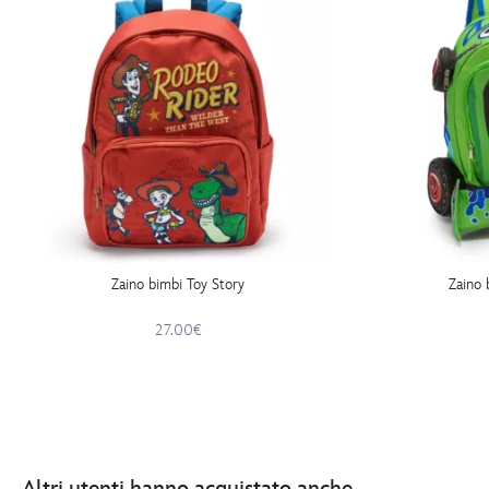
Zaino bimbi Toy Story
Zaino 
27.00€
Altri utenti hanno acquistato anche