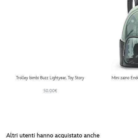
Trolley bimbi Buzz Lightyear, Toy Story
Mini zaino End
50.00€
Altri utenti hanno acquistato anche