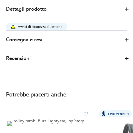
0
442031339078
442031339078
EUR
Dettagli prodotto
55.00
https://www.disneystore.it/zaino-
buzz-
Avvisi di sicurezza all'interno
lightyear-
toy-
Consegna e resi
story-
442031339078.html
Recensioni
http://schema.org/InStock
Potrebbe piacerti anche
I PIÙ VENDUTI