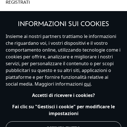
REGISTRATI
INFORMAZIONI SUI COOKIES
Italy
Insieme ai nostri partners trattiamo le informazioni
che riguardano voi, i vostri dispositivi e il vostro
comportamento online, utilizzando tecnologie come i
cookies per offrire, analizzare e migliorare i nostri
Servizio Clienti
Termini d'Uso
Trova Negozio
Mappa del Sito
servizi, per personalizzare il contenuto o per scopi
Normativa Europea sul trattamento dei dati personali
pubblicitari su questo e su altri siti, applicazioni o
Informativa sulla privacy
Politica dei Cookie
piattaforme e per fornire funzionalità relative ai
Informativa sulla privacy UE
Termini e Condizioni generali
social media. Maggiori informazioni
qui
.
Gestisci le impostazioni dei Cookies
s172 Statements
Accessibility
Accetti di ricevere i cookies?
© Disney © Disney•Pixar © & ™ Lucasfilm LTD © Marvel. Tutti i diritti riservati.
Fai clic su "Gestisci i cookie" per modificare le
impostazioni