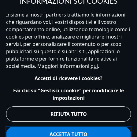
INFORMAZIONI SUI COOKIES
Insieme ai nostri partners trattiamo le informazioni
che riguardano voi, i vostri dispositivi e il vostro
comportamento online, utilizzando tecnologie come i
Italy
cookies per offrire, analizzare e migliorare i nostri
servizi, per personalizzare il contenuto o per scopi
pubblicitari su questo e su altri siti, applicazioni o
Servizio Clienti
Termini d'Uso
Trova Negozio
Mappa del Sito
piattaforme e per fornire funzionalità relative ai
Normativa Europea sul trattamento dei dati personali
social media. Maggiori informazioni
qui
.
Informativa sulla privacy
Politica dei Cookie
Accetti di ricevere i cookies?
Informativa sulla privacy UE
Termini e Condizioni generali
Gestisci le impostazioni dei Cookies
s172 Statements
Fai clic su "Gestisci i cookie" per modificare le
Accessibility
impostazioni
© Disney © Disney•Pixar © & ™ Lucasfilm LTD © Marvel. Tutti i diritti riservati.
RIFIUTA TUTTO
ACCETTA TUTTO