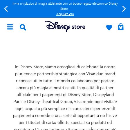
Invia un pizzico di magia all'istante con un buono regalo elettronico Disney
Store -
Acquista ora
In Disney Store, siamo orgogliosi di celebrare la nostra
pluriennale partnership strategica con Visa: due brand
riconosciuti in tutto il mondo collaborano per portare
ancora più magia ai nostri ospiti. In qualità di partner
ufficiale per i pagamenti di Disney Store, Disneyland
Paris e Disney Theatrical Group, Visa rende ogni visita e
ogni acquisto più semplice e sicuro, con esperienze di
pagamento comode e una serie di opportunità esclusive
per i titolari di carta: offerte speciali su prodotti ed
esperienze Disney. Insieme, stiamo creando sempre più