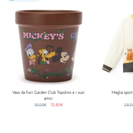
Vaso da fiori Garden Club Topolino e i suoi
Maglia sport
amici
18.00€
10.80€
28.0