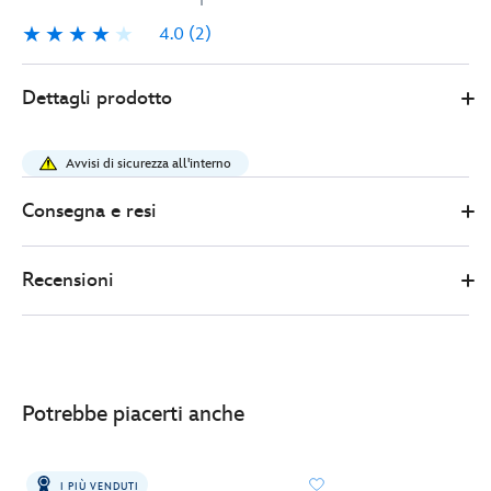
4.0
(2)
4.0
2
Disney
433111020764
433111020764
EUR
Dettagli prodotto
Store
12.00
https://www.disneystore.it/tazza-
vaso-
Avvisi di sicurezza all'interno
di-
fiori-
Consegna e resi
topolino-
e-
Recensioni
i-
suoi-
amici-
433111020764.html
http://schema.org/InStock
Potrebbe piacerti anche
I PIÙ VENDUTI