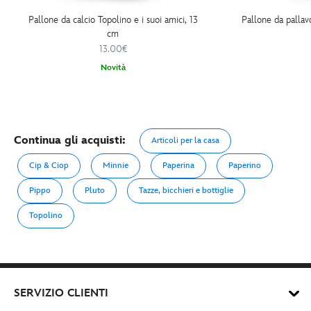
Pallone da calcio Topolino e i suoi amici, 13
Pallone da pallavo
cm
13.00€
Novità
Continua gli acquisti:
Articoli per la casa
Cip & Ciop
Minnie
Paperina
Paperino
Pippo
Pluto
Tazze, bicchieri e bottiglie
Topolino
SERVIZIO CLIENTI