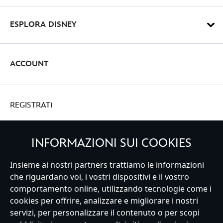
ESPLORA DISNEY
ACCOUNT
REGISTRATI
INFORMAZIONI SUI COOKIES
Italy
Insieme ai nostri partners trattiamo le informazioni
che riguardano voi, i vostri dispositivi e il vostro
comportamento online, utilizzando tecnologie come i
cookies per offrire, analizzare e migliorare i nostri
Servizio Clienti
Termini d'Uso
Trova Negozio
Mappa del Sito
servizi, per personalizzare il contenuto o per scopi
Normativa Europea sul trattamento dei dati personali