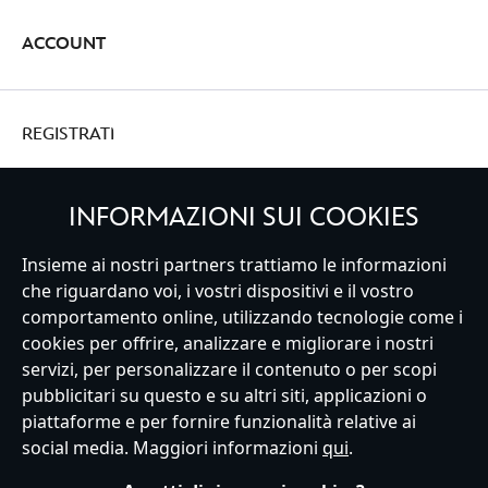
ACCOUNT
REGISTRATI
INFORMAZIONI SUI COOKIES
Insieme ai nostri partners trattiamo le informazioni
Italy
che riguardano voi, i vostri dispositivi e il vostro
comportamento online, utilizzando tecnologie come i
cookies per offrire, analizzare e migliorare i nostri
Servizio Clienti
Termini d'Uso
Trova Negozio
Mappa del Sito
servizi, per personalizzare il contenuto o per scopi
Normativa Europea sul trattamento dei dati personali
pubblicitari su questo e su altri siti, applicazioni o
Informativa sulla privacy
Politica dei Cookie
piattaforme e per fornire funzionalità relative ai
Informativa sulla privacy UE
Termini e Condizioni generali
social media. Maggiori informazioni
qui
.
Gestisci le impostazioni dei Cookies
s172 Statements
Accessibility