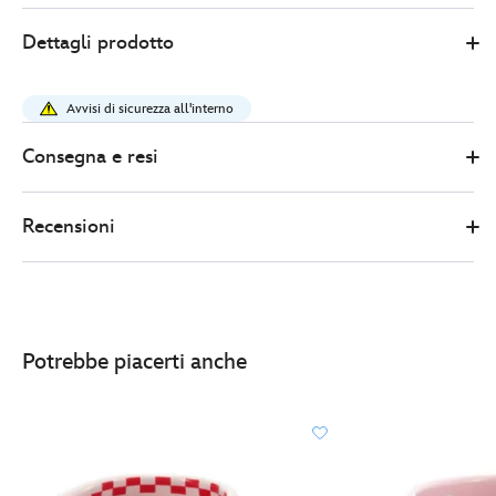
Disney
433110925411
433110925411
EUR
Dettagli prodotto
Store
10.00
https://www.disneystore.it/tazza-
sagomata-
Avvisi di sicurezza all'interno
winnie-
the-
Consegna e resi
pooh-
433110925411.html
Recensioni
http://schema.org/InStock
Potrebbe piacerti anche