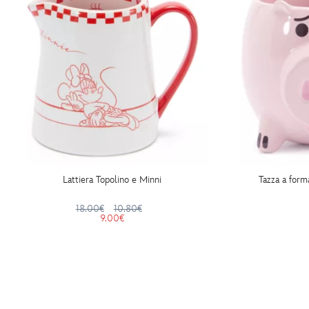
Lattiera Topolino e Minni
Tazza a form
18.00€
10.80€
9.00€