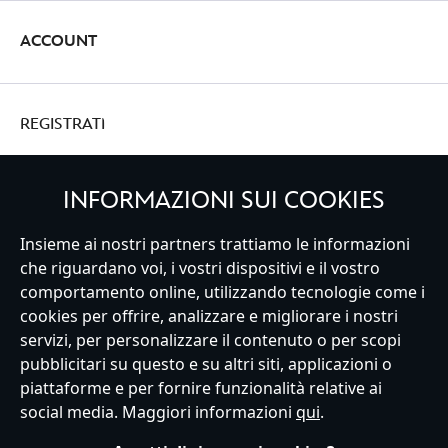
ACCOUNT
REGISTRATI
INFORMAZIONI SUI COOKIES
Insieme ai nostri partners trattiamo le informazioni
Italy
che riguardano voi, i vostri dispositivi e il vostro
comportamento online, utilizzando tecnologie come i
cookies per offrire, analizzare e migliorare i nostri
Servizio Clienti
Termini d'Uso
Trova Negozio
Mappa del Sito
servizi, per personalizzare il contenuto o per scopi
Normativa Europea sul trattamento dei dati personali
pubblicitari su questo e su altri siti, applicazioni o
Informativa sulla privacy
Politica dei Cookie
piattaforme e per fornire funzionalità relative ai
Informativa sulla privacy UE
Termini e Condizioni generali
social media. Maggiori informazioni
qui
.
Gestisci le impostazioni dei Cookies
s172 Statements
Accessibility