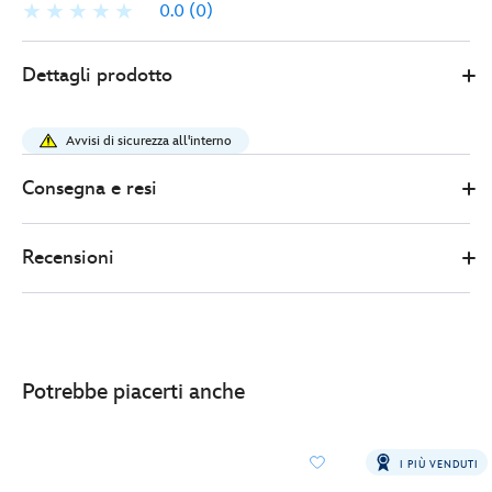
0.0
(0)
Disney
433111011281
433111011281
EUR
Dettagli prodotto
Store
10.00
https://www.disneystore.it/tazza-
per-
Avvisi di sicurezza all'interno
caffe-
espresso-
Consegna e resi
topolino-
e-
Recensioni
minni-
433111011281.html
http://schema.org/InStock
Potrebbe piacerti anche
I PIÙ VENDUTI