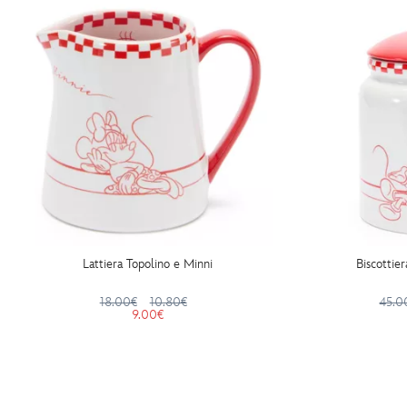
Lattiera Topolino e Minni
Biscottie
18.00€
10.80€
45.0
9.00€