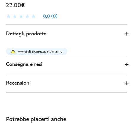
22.00€
0.0
(0)
Disney
433111168787
433111168787
EUR
Dettagli prodotto
Store
22.00
https://www.disneystore.it/tazza-
minni-
Avvisi di sicurezza all'interno
-
my-
Consegna e resi
bed-
is-
Recensioni
my-
happy-
place-
-433111168787.html
http://schema.org/InStock
Potrebbe piacerti anche