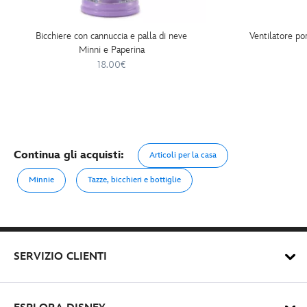
Bicchiere con cannuccia e palla di neve
Ventilatore po
Minni e Paperina
18.00€
Continua gli acquisti:
Articoli per la casa
Minnie
Tazze, bicchieri e bottiglie
SERVIZIO CLIENTI