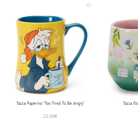
Tazza Paperino 'Too Tired To Be Angry'
Tazza fl
22.00€