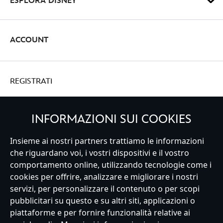
ESPLORA DISNEY
ACCOUNT
REGISTRATI
INFORMAZIONI SUI COOKIES
Italy
Insieme ai nostri partners trattiamo le informazioni
che riguardano voi, i vostri dispositivi e il vostro
comportamento online, utilizzando tecnologie come i
cookies per offrire, analizzare e migliorare i nostri
Servizio Clienti
Termini d'Uso
Trova Negozio
Mappa del Sito
servizi, per personalizzare il contenuto o per scopi
Normativa Europea sul trattamento dei dati personali
pubblicitari su questo e su altri siti, applicazioni o
Informativa sulla privacy
Politica dei Cookie
piattaforme e per fornire funzionalità relative ai
Informativa sulla privacy UE
Termini e Condizioni generali