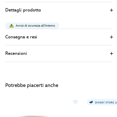
1
Disney
433111017146
433111017146
EUR
Dettagli prodotto
Store
20.00
https://www.disneystore.it/tazza-
jessie-
Avvisi di sicurezza all'interno
toy-
story-
Consegna e resi
433111017146.html
http://schema.org/InStock
Recensioni
Potrebbe piacerti anche
DISNEY STORE 