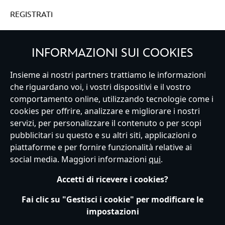
REGISTRATI
INFORMAZIONI SUI COOKIES
Insieme ai nostri partners trattiamo le informazioni
Italy
che riguardano voi, i vostri dispositivi e il vostro
comportamento online, utilizzando tecnologie come i
cookies per offrire, analizzare e migliorare i nostri
Servizio Clienti
Termini d'Uso
Trova Negozio
Mappa del Sito
servizi, per personalizzare il contenuto o per scopi
Normativa Europea sul trattamento dei dati personali
pubblicitari su questo e su altri siti, applicazioni o
Informativa sulla privacy
Politica dei Cookie
piattaforme e per fornire funzionalità relative ai
Informativa sulla privacy UE
Termini e Condizioni generali
social media. Maggiori informazioni
qui
.
Gestisci le impostazioni dei Cookies
s172 Statements
Accessibility
Accetti di ricevere i cookies?
© Disney © Disney•Pixar © & ™ Lucasfilm LTD © Marvel. Tutti i diritti riservati.
Fai clic su "Gestisci i cookie" per modificare le
impostazioni