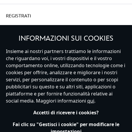
REGISTRATI
INFORMAZIONI SUI COOKIES
Insieme ai nostri partners trattiamo le informazioni
Italy
che riguardano voi, i vostri dispositivi e il vostro
comportamento online, utilizzando tecnologie come i
cookies per offrire, analizzare e migliorare i nostri
Servizio Clienti
Termini d'Uso
Trova Negozio
Mappa del Sito
servizi, per personalizzare il contenuto o per scopi
Normativa Europea sul trattamento dei dati personali
pubblicitari su questo e su altri siti, applicazioni o
Informativa sulla privacy
Politica dei Cookie
piattaforme e per fornire funzionalità relative ai
Informativa sulla privacy UE
Termini e Condizioni generali
social media. Maggiori informazioni
qui
.
Gestisci le impostazioni dei Cookies
s172 Statements
Accessibility
Accetti di ricevere i cookies?
© Disney © Disney•Pixar © & ™ Lucasfilm LTD © Marvel. Tutti i diritti riservati.
Fai clic su "Gestisci i cookie" per modificare le
impostazioni