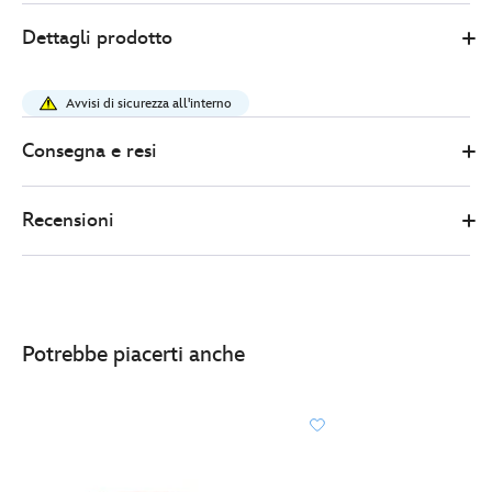
Disney
433111108639
433111108639
EUR
Dettagli prodotto
Store
20.00
https://www.disneystore.it/tazza-
floreale-
Avvisi di sicurezza all'interno
zootropolis-
433111108639.html
Consegna e resi
http://schema.org/InStock
Recensioni
Potrebbe piacerti anche