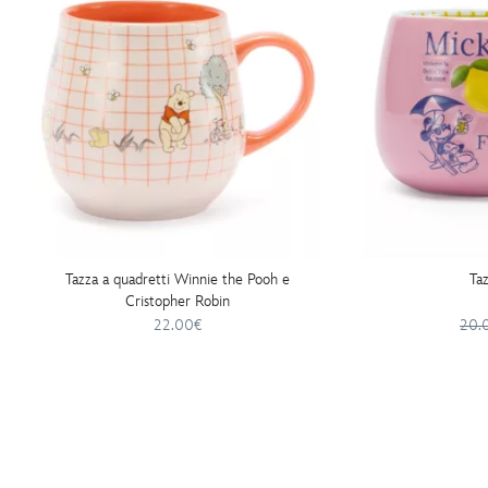
Tazza a quadretti Winnie the Pooh e
Ta
Cristopher Robin
22.00€
20.