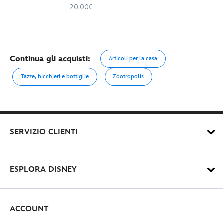
cm
20.00€
Continua gli acquisti:
Articoli per la casa
Tazze, bicchieri e bottiglie
Zootropolis
SERVIZIO CLIENTI
ESPLORA DISNEY
ACCOUNT