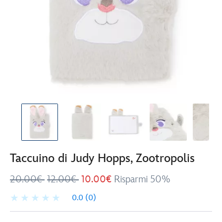
Taccuino di Judy Hopps, Zootropolis
20.00€
12.00€
10.00€
Risparmi 50%
0.0
(0)
Disney
435390345019
435390345019
EUR