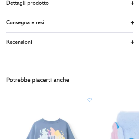
Dettagli prodotto
Store
10.00
https://www.disneystore.it/taccuino-
di-
Consegna e resi
judy-
hopps-
zootropolis-
Recensioni
435390345019.html
http://schema.org/InStock
Potrebbe piacerti anche