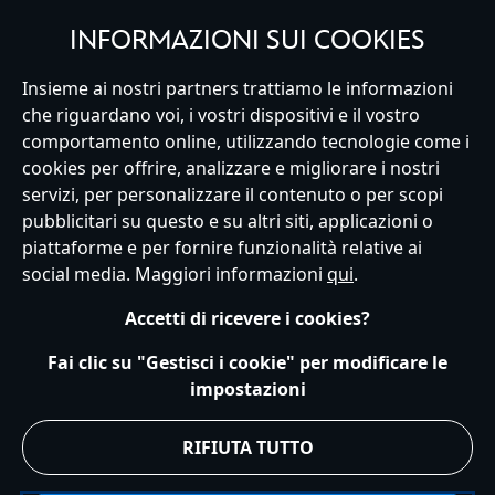
INFORMAZIONI SUI COOKIES
Insieme ai nostri partners trattiamo le informazioni
Italy
che riguardano voi, i vostri dispositivi e il vostro
comportamento online, utilizzando tecnologie come i
cookies per offrire, analizzare e migliorare i nostri
Servizio Clienti
Termini d'Uso
Trova Negozio
Mappa del Sito
servizi, per personalizzare il contenuto o per scopi
Normativa Europea sul trattamento dei dati personali
pubblicitari su questo e su altri siti, applicazioni o
Informativa sulla privacy
Politica dei Cookie
piattaforme e per fornire funzionalità relative ai
Informativa sulla privacy UE
Termini e Condizioni generali
social media. Maggiori informazioni
qui
.
Gestisci le impostazioni dei Cookies
s172 Statements
Accessibility
Accetti di ricevere i cookies?
© Disney © Disney•Pixar © & ™ Lucasfilm LTD © Marvel. Tutti i diritti riservati.
Fai clic su "Gestisci i cookie" per modificare le
impostazioni
RIFIUTA TUTTO