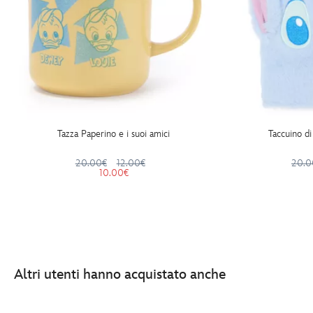
Tazza Paperino e i suoi amici
Taccuino di
20.00€
12.00€
20.0
10.00€
Altri utenti hanno acquistato anche