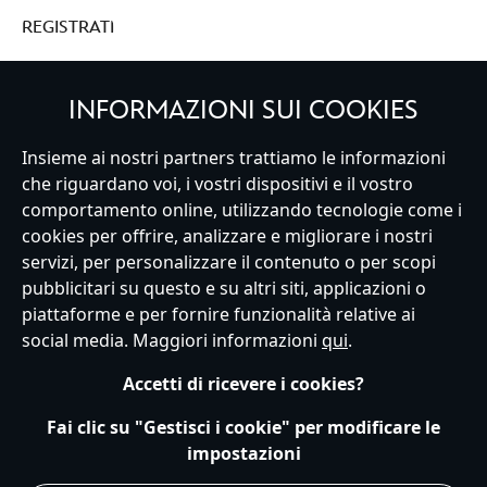
REGISTRATI
INFORMAZIONI SUI COOKIES
Insieme ai nostri partners trattiamo le informazioni
Italy
che riguardano voi, i vostri dispositivi e il vostro
comportamento online, utilizzando tecnologie come i
cookies per offrire, analizzare e migliorare i nostri
Servizio Clienti
Termini d'Uso
Trova Negozio
Mappa del Sito
servizi, per personalizzare il contenuto o per scopi
Normativa Europea sul trattamento dei dati personali
pubblicitari su questo e su altri siti, applicazioni o
Informativa sulla privacy
Politica dei Cookie
piattaforme e per fornire funzionalità relative ai
Informativa sulla privacy UE
Termini e Condizioni generali
social media. Maggiori informazioni
qui
.
Gestisci le impostazioni dei Cookies
s172 Statements
Accessibility
Accetti di ricevere i cookies?
© Disney © Disney•Pixar © & ™ Lucasfilm LTD © Marvel. Tutti i diritti riservati.
Fai clic su "Gestisci i cookie" per modificare le
impostazioni