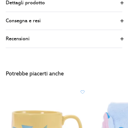
Dettagli prodotto
Store
10.00
https://www.disneystore.it/taccuino-
di-
Consegna e resi
effy-
winnie-
the-
Recensioni
pooh-
435390345194.html
http://schema.org/InStock
Potrebbe piacerti anche