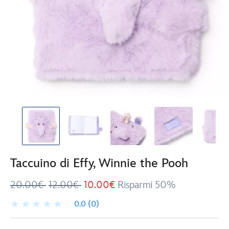
Taccuino di Effy, Winnie the Pooh
20.00€
12.00€
10.00€
Risparmi 50%
0.0
(0)
Disney
435390345194
435390345194
EUR