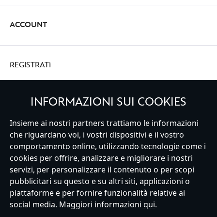
ACCOUNT
REGISTRATI
INFORMAZIONI SUI COOKIES
Insieme ai nostri partners trattiamo le informazioni
Italy
che riguardano voi, i vostri dispositivi e il vostro
comportamento online, utilizzando tecnologie come i
cookies per offrire, analizzare e migliorare i nostri
Servizio Clienti
Termini d'Uso
Trova Negozio
Mappa del Sito
servizi, per personalizzare il contenuto o per scopi
Normativa Europea sul trattamento dei dati personali
pubblicitari su questo e su altri siti, applicazioni o
Informativa sulla privacy
Politica dei Cookie
piattaforme e per fornire funzionalità relative ai
Informativa sulla privacy UE
Termini e Condizioni generali
social media. Maggiori informazioni
qui
.
Gestisci le impostazioni dei Cookies
s172 Statements