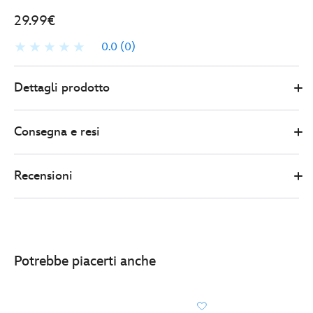
29.99€
0.0
(0)
501099620485
501099620485
EUR
Dettagli prodotto
29.99
https://www.disneystore.it/super-
pugni-
Consegna e resi
gamma-
hulk-
rosso-
Recensioni
captain-
america-
brave-
new-
world-
Potrebbe piacerti anche
hasbro-
501099620485.html
http://schema.org/OutOfStock