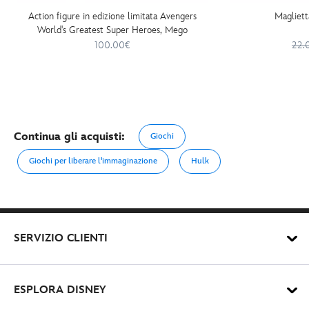
Action figure in edizione limitata Avengers
Magliett
World's Greatest Super Heroes, Mego
100.00€
22.
Continua gli acquisti:
Giochi
Giochi per liberare l'immaginazione
Hulk
SERVIZIO CLIENTI
ESPLORA DISNEY