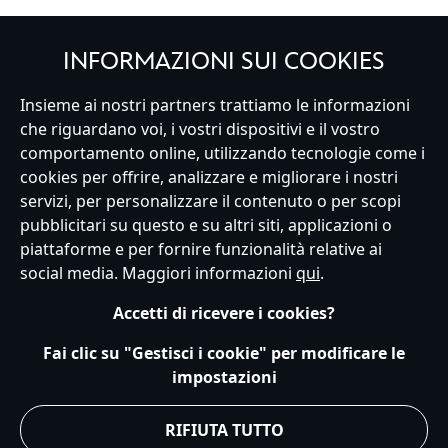
INFORMAZIONI SUI COOKIES
Italy
Insieme ai nostri partners trattiamo le informazioni
che riguardano voi, i vostri dispositivi e il vostro
comportamento online, utilizzando tecnologie come i
cookies per offrire, analizzare e migliorare i nostri
Servizio Clienti
Termini d'Uso
Trova Negozio
Mappa del Sito
servizi, per personalizzare il contenuto o per scopi
Normativa Europea sul trattamento dei dati personali
pubblicitari su questo e su altri siti, applicazioni o
Informativa sulla privacy
Politica dei Cookie
piattaforme e per fornire funzionalità relative ai
Informativa sulla privacy UE
Termini e Condizioni generali
social media. Maggiori informazioni
qui
.
Gestisci le impostazioni dei Cookies
s172 Statements
Accessibility
Accetti di ricevere i cookies?
© Disney © Disney•Pixar © & ™ Lucasfilm LTD © Marvel. Tutti i diritti riservati.
Fai clic su "Gestisci i cookie" per modificare le
impostazioni
RIFIUTA TUTTO