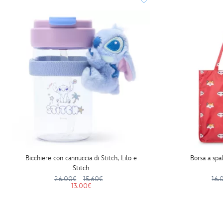
Bicchiere con cannuccia di Stitch, Lilo e
Borsa a spa
Stitch
26.00€
15.60€
16.
13.00€