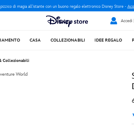
 pizzico di magia all'istante con un buono regalo elettronico Disney Store -
Acq
Accedi |
LIAMENTO
CASA
COLLEZIONABILI
IDEE REGALO
& Collezionabili
3