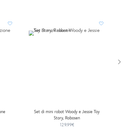
one
Set di mini robot Woody e Jessie Toy
Copi
Story, Robosen
129.99€