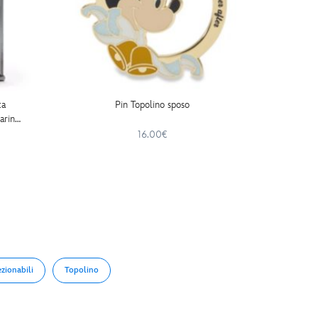
ta
Pin Topolino sposo
Pin in
Daring
M
16.00€
zionabili
Topolino