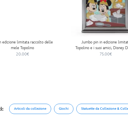
n edizione limitata raccolto delle
Jumbo pin in edizione limita
mele Topolino
Topolino e i suoi amici, Disney 
Detectives
20.00€
75.00€
i:
Articoli da collezione
Giochi
Statuette da Collezione & Colle