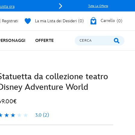
uista ora
Tutte Le Offerte
 Registrati
La mia Lista dei Desideri
0
Carrello
0
PERSONAGGI
OFFERTE
CERCA
Statuetta da collezione teatro
Disney Adventure World
69.00€
3.0
(2)
.0
2