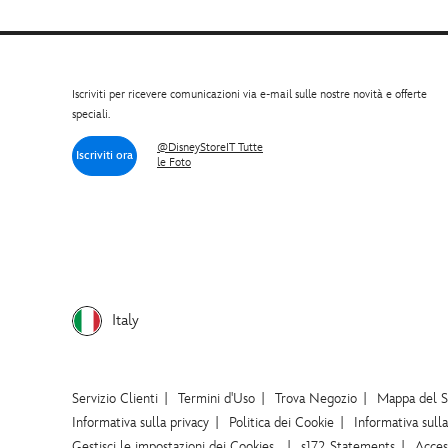
Iscriviti per ricevere comunicazioni via e-mail sulle nostre novità e offerte
speciali.
@DisneyStoreIT Tutte
Iscriviti ora
le Foto
Italy
Servizio Clienti
Termini d'Uso
Trova Negozio
Mappa del S
Informativa sulla privacy
Politica dei Cookie
Informativa sull
Gestisci le impostazioni dei Cookies
s172 Statements
Access