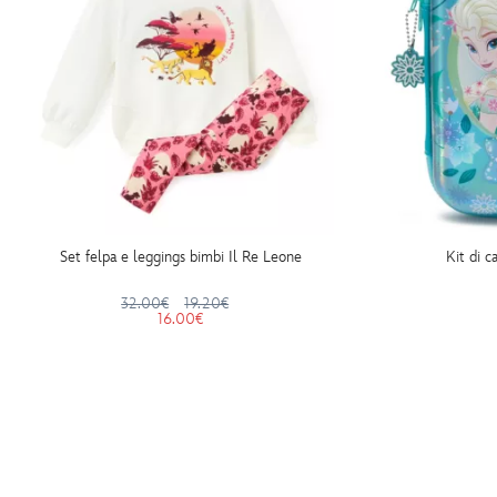
Set felpa e leggings bimbi Il Re Leone
Kit di c
32.00€
19.20€
16.00€