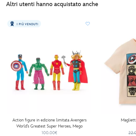
Altri utenti hanno acquistato anche
I PIÙ VENDUTI
Action figure in edizione limitata Avengers
Magliett
World's Greatest Super Heroes, Mego
100.00€
22.