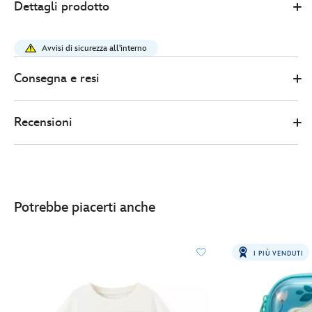
Dettagli prodotto
Store
10.00
https://www.disneystore.it/slime-
simbionte-
Avvisi di sicurezza all'interno
venom-
417140579165.html
Consegna e resi
http://schema.org/InStock
Recensioni
Potrebbe piacerti anche
I PIÙ VENDUTI