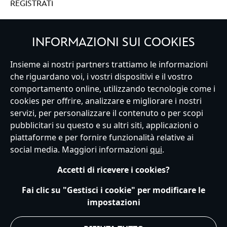
REGISTRATI
INFORMAZIONI SUI COOKIES
Insieme ai nostri partners trattiamo le informazioni
Italy
che riguardano voi, i vostri dispositivi e il vostro
comportamento online, utilizzando tecnologie come i
cookies per offrire, analizzare e migliorare i nostri
Servizio Clienti
Termini d'Uso
Trova Negozio
Mappa del Sito
servizi, per personalizzare il contenuto o per scopi
Normativa Europea sul trattamento dei dati personali
pubblicitari su questo e su altri siti, applicazioni o
Informativa sulla privacy
Politica dei Cookie
piattaforme e per fornire funzionalità relative ai
Informativa sulla privacy UE
Termini e Condizioni generali
social media. Maggiori informazioni
qui
.
Gestisci le impostazioni dei Cookies
s172 Statements
Accessibility
Accetti di ricevere i cookies?
© Disney © Disney•Pixar © & ™ Lucasfilm LTD © Marvel. Tutti i diritti riservati.
Fai clic su "Gestisci i cookie" per modificare le
impostazioni