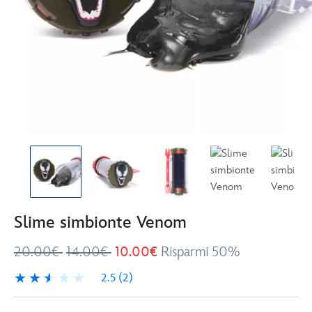
Slime simbionte Venom
20.00€
14.00€
10.00€
Risparmi 50%
2.5
(2)
2.5
2
Disney
417140579165
417140579165
EUR