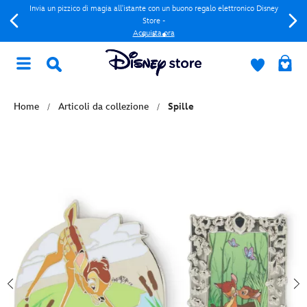
Invia un pizzico di magia all'istante con un buono regalo elettronico Disney
Store -
Acquista ora
Home
Articoli da collezione
Spille