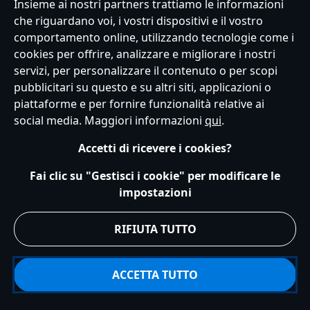
Insieme ai nostri partners trattiamo le informazioni
Italy
che riguardano voi, i vostri dispositivi e il vostro
comportamento online, utilizzando tecnologie come i
cookies per offrire, analizzare e migliorare i nostri
Servizio Clienti
Termini d'Uso
Trova Negozio
Mappa del Sito
servizi, per personalizzare il contenuto o per scopi
Normativa Europea sul trattamento dei dati personali
pubblicitari su questo e su altri siti, applicazioni o
Informativa sulla privacy
Politica dei Cookie
piattaforme e per fornire funzionalità relative ai
Informativa sulla privacy UE
Termini e Condizioni generali
social media. Maggiori informazioni
qui
.
Gestisci le impostazioni dei Cookies
s172 Statements
Accessibility
Accetti di ricevere i cookies?
© Disney © Disney•Pixar © & ™ Lucasfilm LTD © Marvel. Tutti i diritti riservati.
Fai clic su "Gestisci i cookie" per modificare le
impostazioni
RIFIUTA TUTTO
ACCETTA TUTTO