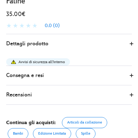
Faline
35.00€
0.0
(0)
Disney
438011124147
438011124147
EUR
Dettagli prodotto
Store
35.00
https://www.disneystore.it/set-
di-
Avvisi di sicurezza all'interno
pin-
in-
Consegna e resi
edizione-
limitata-
Recensioni
bambi-
e-
faline-
438011124147.html
Continua gli acquisti:
Articoli da collezione
http://schema.org/OutOfStock
Bambi
Edizione Limitata
Spille