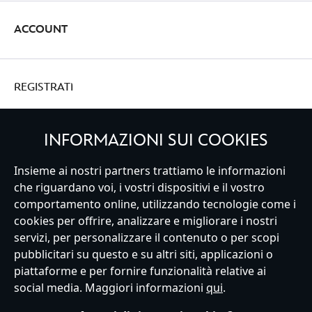
ACCOUNT
REGISTRATI
INFORMAZIONI SUI COOKIES
Insieme ai nostri partners trattiamo le informazioni
Italy
che riguardano voi, i vostri dispositivi e il vostro
comportamento online, utilizzando tecnologie come i
cookies per offrire, analizzare e migliorare i nostri
Servizio Clienti
Termini d'Uso
Trova Negozio
Mappa del Sito
servizi, per personalizzare il contenuto o per scopi
Normativa Europea sul trattamento dei dati personali
pubblicitari su questo e su altri siti, applicazioni o
Informativa sulla privacy
Politica dei Cookie
piattaforme e per fornire funzionalità relative ai
Informativa sulla privacy UE
Termini e Condizioni generali
social media. Maggiori informazioni
qui
.
Gestisci le impostazioni dei Cookies
s172 Statements
Accessibility