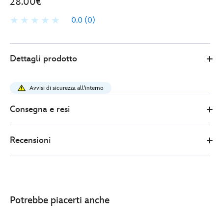
28.00€
0.0
(0)
Disney
438010894140
438010894140
EUR
Dettagli prodotto
Store
28.00
https://www.disneystore.it/set-
di-
Avvisi di sicurezza all'interno
pin-
a-
Consegna e resi
sorpresa-
in-
Recensioni
edizione-
limitata-
star-
wars-
day-
Potrebbe piacerti anche
may-
the-