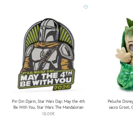
4th-
be-
with-
you-
2026-
star-
wars-
the-
mandalorian-
438010894140.html
http://schema.org/InStock
Pin Din Djarin, Star Wars Day: May the 4th
Peluche Disney
Be With You, Star Wars: The Mandalorian
sacco Groot, G
18.00€