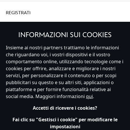
REGISTRATI
INFORMAZIONI SUI COOKIES
Insieme ai nostri partners trattiamo le informazioni
Italy
che riguardano voi, i vostri dispositivi e il vostro
comportamento online, utilizzando tecnologie come i
cookies per offrire, analizzare e migliorare i nostri
Servizio Clienti
Termini d'Uso
Trova Negozio
Mappa del Sito
servizi, per personalizzare il contenuto o per scopi
Normativa Europea sul trattamento dei dati personali
pubblicitari su questo e su altri siti, applicazioni o
Informativa sulla privacy
Politica dei Cookie
piattaforme e per fornire funzionalità relative ai
Informativa sulla privacy UE
Termini e Condizioni generali
social media. Maggiori informazioni
qui
.
Gestisci le impostazioni dei Cookies
s172 Statements
Accessibility
Accetti di ricevere i cookies?
© Disney © Disney•Pixar © & ™ Lucasfilm LTD © Marvel. Tutti i diritti riservati.
Fai clic su "Gestisci i cookie" per modificare le
impostazioni