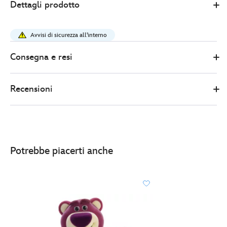
Dettagli prodotto
Store
37.00
https://www.disneystore.it/set-
di-
Avvisi di sicurezza all'interno
personaggi-
toy-
Consegna e resi
story-
5-
Recensioni
417130891741.html
http://schema.org/InStock
Potrebbe piacerti anche