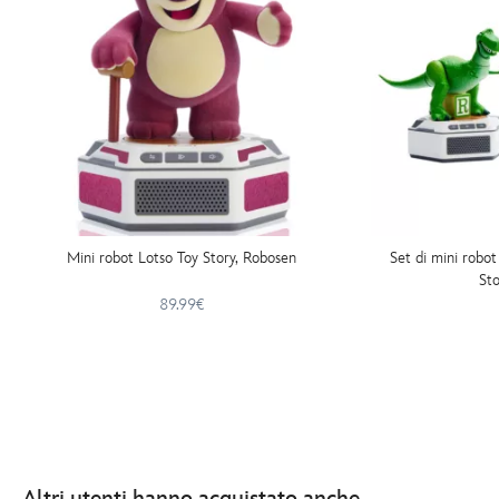
Mini robot Lotso Toy Story, Robosen
Set di mini robo
Sto
89.99€
Altri utenti hanno acquistato anche