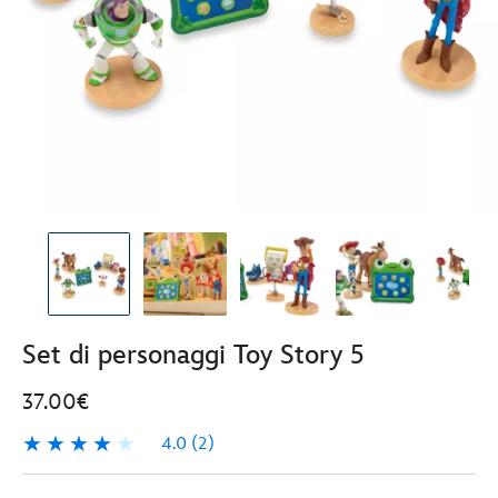
Set di personaggi Toy Story 5
37.00€
4.0
(2)
4.0
2
Disney
417130891741
417130891741
EUR