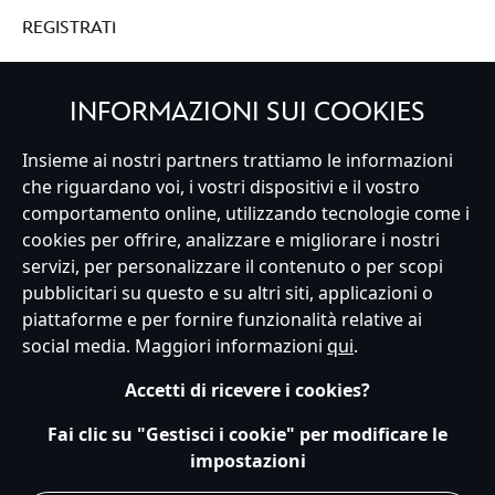
REGISTRATI
INFORMAZIONI SUI COOKIES
Italy
Insieme ai nostri partners trattiamo le informazioni
che riguardano voi, i vostri dispositivi e il vostro
comportamento online, utilizzando tecnologie come i
cookies per offrire, analizzare e migliorare i nostri
Servizio Clienti
Termini d'Uso
Trova Negozio
Mappa del Sito
servizi, per personalizzare il contenuto o per scopi
Normativa Europea sul trattamento dei dati personali
pubblicitari su questo e su altri siti, applicazioni o
Informativa sulla privacy
Politica dei Cookie
piattaforme e per fornire funzionalità relative ai
Informativa sulla privacy UE
Termini e Condizioni generali
social media. Maggiori informazioni
qui
.
Gestisci le impostazioni dei Cookies
s172 Statements
Accessibility
Accetti di ricevere i cookies?
© Disney © Disney•Pixar © & ™ Lucasfilm LTD © Marvel. Tutti i diritti riservati.
Fai clic su "Gestisci i cookie" per modificare le
impostazioni