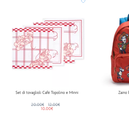
Set di tovaglioli Café Topolino e Minni
Zaino 
20.00€
12.00€
10.00€