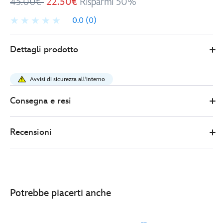
45.00€
22.50€
Risparmi 50%
0.0
(0)
Disney
434071020191
434071020191
EUR
Dettagli prodotto
Store
22.50
https://www.disneystore.it/set-
di-
Avvisi di sicurezza all'interno
biancheria-
da-
Consegna e resi
letto-
singolo-
Recensioni
bimbi-
toy-
story-
434071020191.html
http://schema.org/OutOfStock
Potrebbe piacerti anche