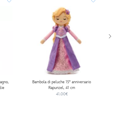
DISNE
agno,
Bambola di peluche 15° anniversario
Mini p
lie
Rapunzel, 41 cm
Ch
41.00€