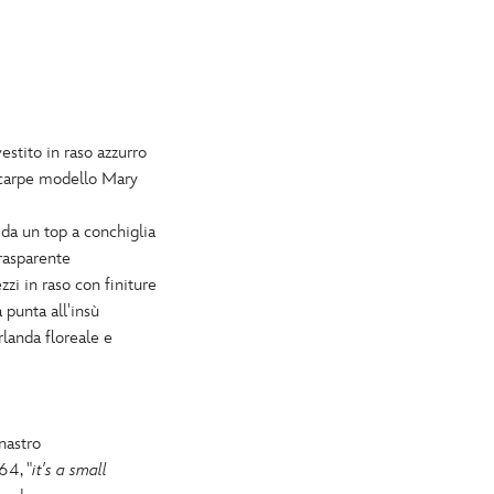
vestito in raso azzurro
 scarpe modello Mary
da un top a conchiglia
trasparente
zi in raso con finiture
 punta all'insù
landa floreale e
 nastro
64, "
it's a small