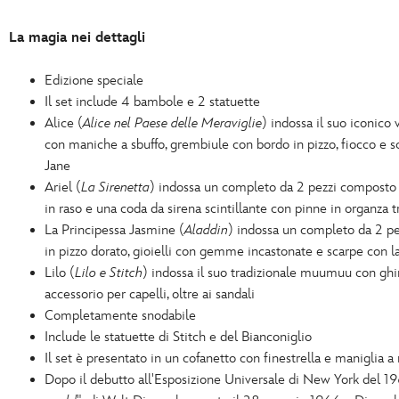
La magia nei dettagli
Edizione speciale
Il set include 4 bambole e 2 statuette
Alice (
Alice nel Paese delle Meraviglie
) indossa il suo iconico 
con maniche a sbuffo, grembiule con bordo in pizzo, fiocco e
Jane
Ariel (
La Sirenetta
) indossa un completo da 2 pezzi composto 
in raso e una coda da sirena scintillante con pinne in organza 
La Principessa Jasmine (
Aladdin
) indossa un completo da 2 pez
in pizzo dorato, gioielli con gemme incastonate e scarpe con la
Lilo (
Lilo e Stitch
) indossa il suo tradizionale muumuu con ghir
accessorio per capelli, oltre ai sandali
Completamente snodabile
Include le statuette di Stitch e del Bianconiglio
Il set è presentato in un cofanetto con finestrella e maniglia a
Dopo il debutto all'Esposizione Universale di New York del 19