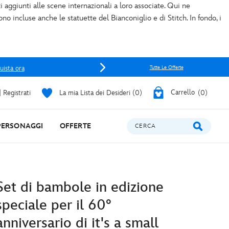
 aggiunti alle scene internazionali a loro associate. Qui ne
ono incluse anche le statuette del Bianconiglio e di Stitch. In fondo, i
uista ora
Tutte Le Offerte
 Registrati
La mia Lista dei Desideri
0
Carrello
0
PERSONAGGI
OFFERTE
CERCA
Set di bambole in edizione
speciale per il 60°
anniversario di it's a small