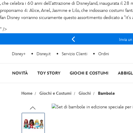
, che celebra i 60 anni dell'attrazione di Disneyland, inaugurata il 28 
proponiamo 4: Alice, Ariel, Jasmine e Lilo, che indossano costumi fantasi
fan Disney vorranno sicuramente questo assortimento dedicato a "it's 
" />
Invia un
Disney+
Disney.it
Servizio Clienti
Ordini
NOVITÀ
TOY STORY
GIOCHI E COSTUMI
ABBIG
Home
Giochi e Costumi
Giochi
Bambole