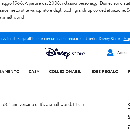
maggio 1966. A partire dal 2008, i classici personaggi Disney sono stati
osi nello stile variopinto e dagli occhi grandi tipico dell'attrazione. S
a small world"!
 pizzico di magia all'istante con un buono regalo elettronico Disney Store -
Acq
Accedi |
LIAMENTO
CASA
COLLEZIONABILI
IDEE REGALO