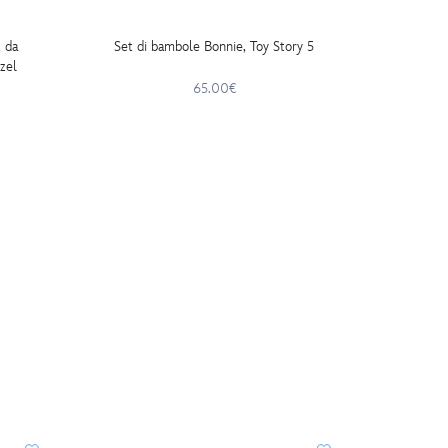
 da
Set di bambole Bonnie, Toy Story 5
Set di g
zel
e i s
65.00€